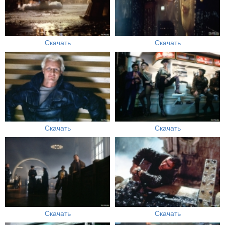
Скачать
Скачать
Скачать
Скачать
Скачать
Скачать