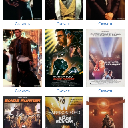
Скачать
Скачать
Скачать
Скачать
Скачать
Скачать