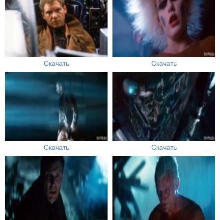
Скачать
Скачать
Скачать
Скачать