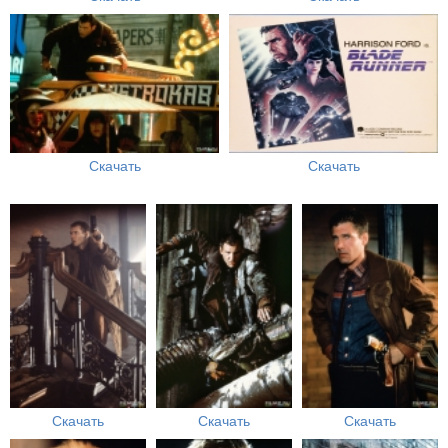
Скачать
Скачать
Скачать
Скачать
Скачать