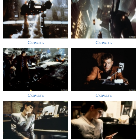
Скачать
Скачать
Скачать
Скачать