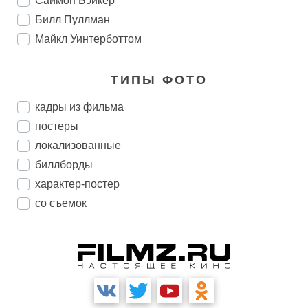
Саймон Бэйкер
Билл Пуллман
Майкл Уинтерботтом
ТИПЫ ФОТО
кадры из фильма
постеры
локализованные
биллборды
характер-постер
со съемок