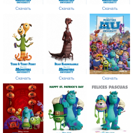
Скачать
Скачать
Скачать
Скачать
Скачать
Скачать