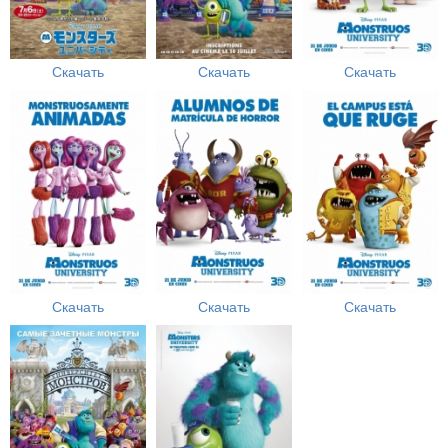
Скачать
Скачать
Скачать
Скачать
Скачать
Скачать