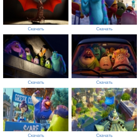
Скачать
Скачать
Скачать
Скачать
Скачать
Скачать