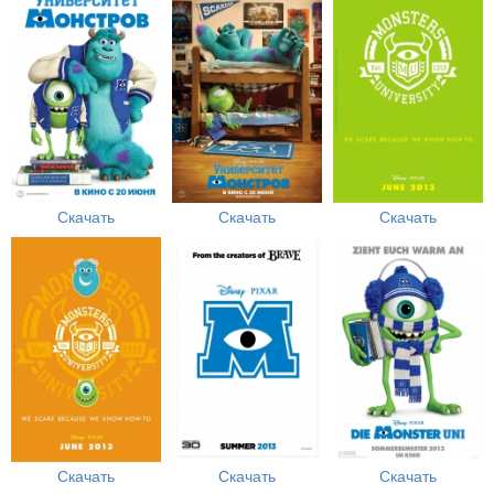
Скачать
Скачать
Скачать
Скачать
Скачать
Скачать