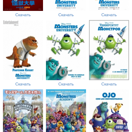
Скачать
Скачать
Скачать
Скачать
Скачать
Скачать