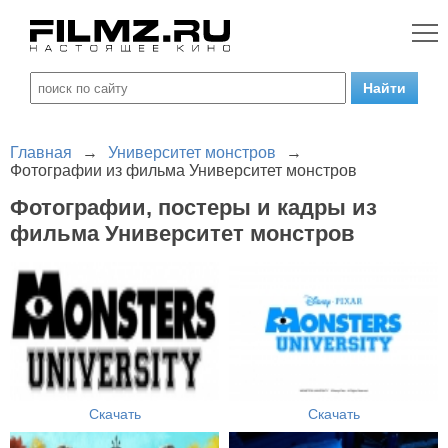
Главная
→
Университет монстров
→
Фотографии из фильма Университет монстров
Фотографии, постеры и кадры из
фильма Университет монстров
Скачать
Скачать