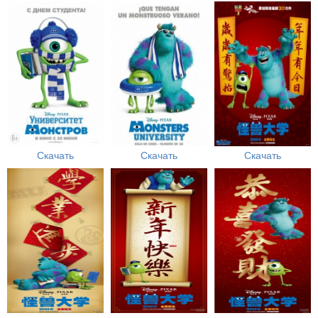
Скачать
Скачать
Скачать