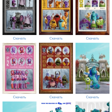
Скачать
Скачать
Скачать
Скачать
Скачать
Скачать