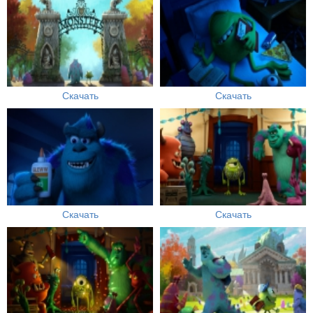
Скачать
Скачать
Скачать
Скачать