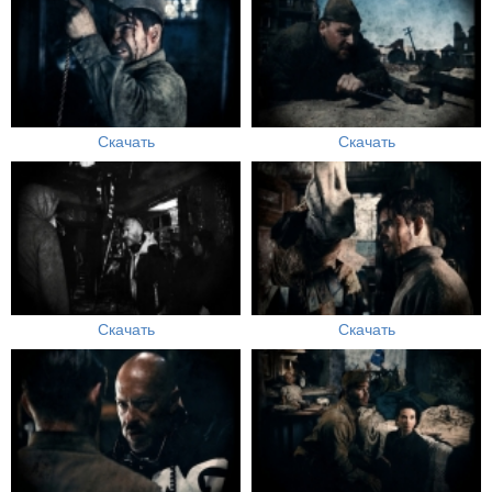
Скачать
Скачать
Скачать
Скачать