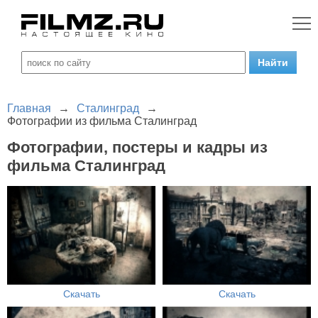
Главная
→
Сталинград
→
Фотографии из фильма Сталинград
Фотографии, постеры и кадры из
фильма Сталинград
Скачать
Скачать