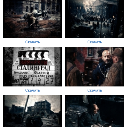
Скачать
Скачать
Скачать
Скачать