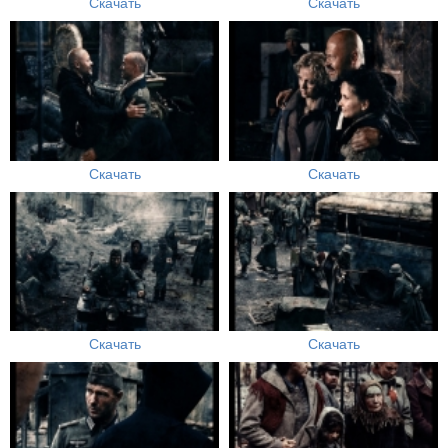
Скачать
Скачать
Скачать
Скачать
Скачать
Скачать