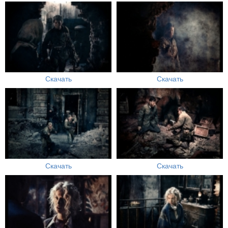
Скачать
Скачать
Скачать
Скачать