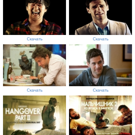
Скачать
Скачать
Скачать
Скачать