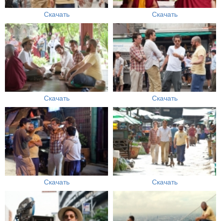
Скачать
Скачать
Скачать
Скачать
Скачать
Скачать