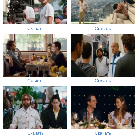
Скачать
Скачать
Скачать
Скачать
Скачать
Скачать