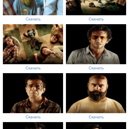
Скачать
Скачать
Скачать
Скачать
Скачать
Скачать