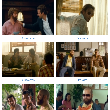
Скачать
Скачать
Скачать
Скачать