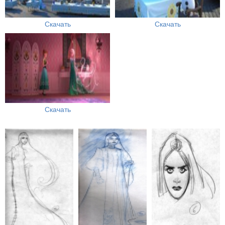
Скачать
Скачать
Скачать