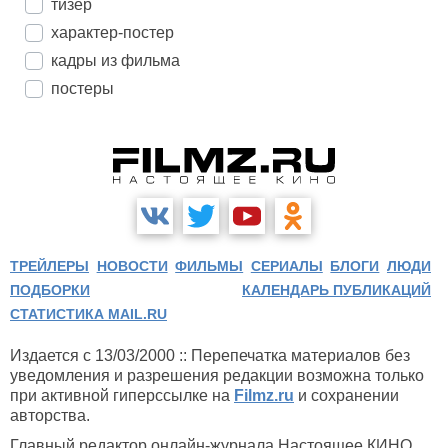
тизер
характер-постер
кадры из фильма
постеры
ТРЕЙЛЕРЫ
НОВОСТИ
ФИЛЬМЫ
СЕРИАЛЫ
БЛОГИ
ЛЮДИ
ПОДБОРКИ
КАЛЕНДАРЬ ПУБЛИКАЦИЙ
СТАТИСТИКА MAIL.RU
Издается с 13/03/2000 :: Перепечатка материалов без
уведомления и разрешения редакции возможна только
при активной гиперссылке на
Filmz.ru
и сохранении
авторства.
Главный редактор онлайн-журнала Настоящее КИНО