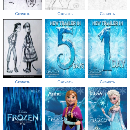
Скачать
Скачать
Скачать
Скачать
Скачать
Скачать