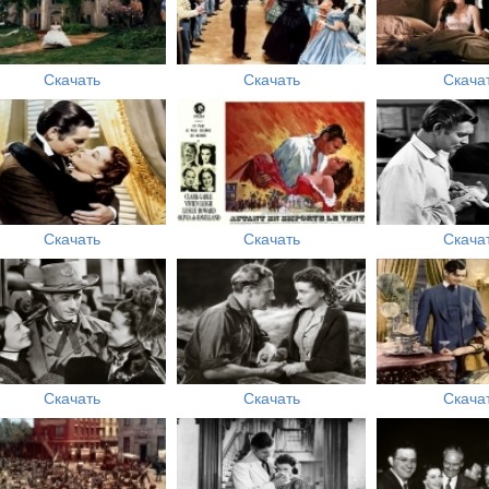
Скачать
Скачать
Скача
Скачать
Скачать
Скача
Скачать
Скачать
Скача