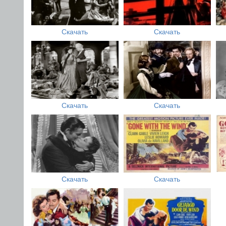
Скачать
Скачать
Скачать
Скачать
Скачать
Скачать