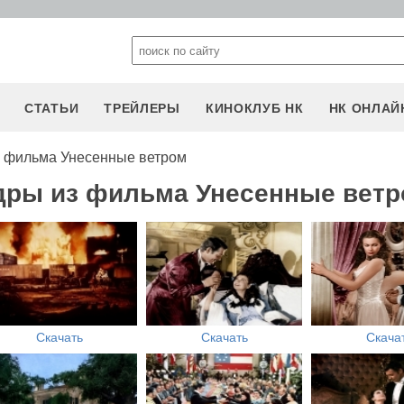
СТАТЬИ
ТРЕЙЛЕРЫ
КИНОКЛУБ НК
НК ОНЛАЙ
з фильма Унесенные ветром
дры из фильма Унесенные вет
Скачать
Скачать
Скача