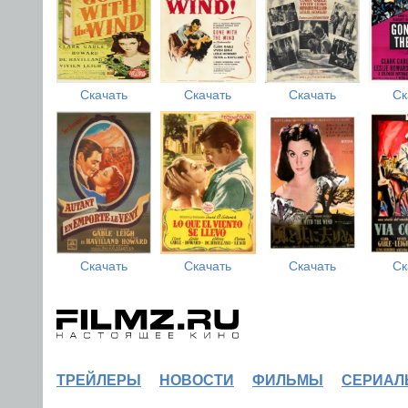
Скачать
Скачать
Скачать
Ск
Скачать
Скачать
Скачать
Ск
ТРЕЙЛЕРЫ
НОВОСТИ
ФИЛЬМЫ
СЕРИАЛ