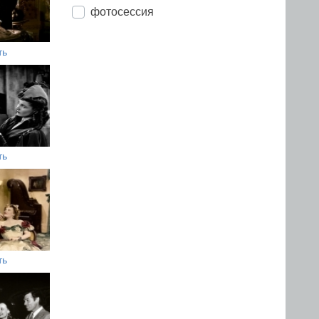
фотосессия
ть
ть
ть