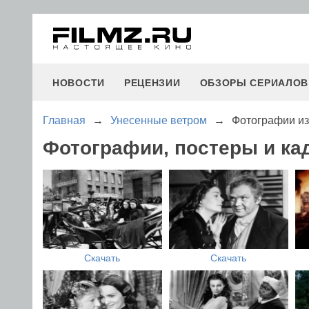
НОВОСТИ
РЕЦЕНЗИИ
ОБЗОРЫ СЕРИАЛОВ
Главная
→
Унесенные ветром
→
Фотографии и
Фотографии, постеры и ка
Скачать
Скачать