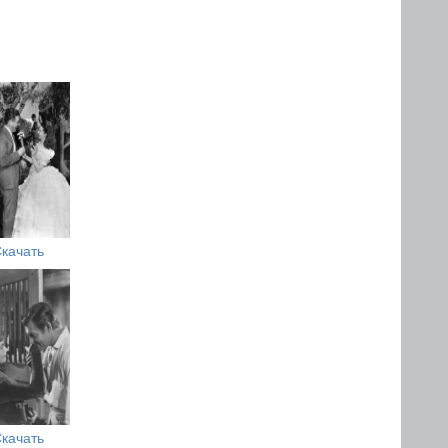
качать
качать