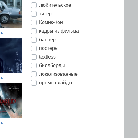
любительское
тизер
Комик-Кон
кадры из фильма
ть
баннер
постеры
textless
биллборды
локализованные
ть
промо-слайды
ть