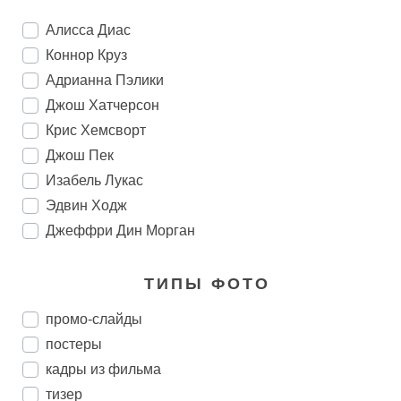
Алисса Диас
Коннор Круз
Адрианна Пэлики
Джош Хатчерсон
Крис Хемсворт
Джош Пек
Изабель Лукас
Эдвин Ходж
Джеффри Дин Морган
ТИПЫ ФОТО
промо-слайды
постеры
кадры из фильма
тизер