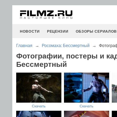
НОВОСТИ
РЕЦЕНЗИИ
ОБЗОРЫ СЕРИАЛОВ
Главная
→
Росомаха: Бессмертный
→
Фотограф
Фотографии, постеры и ка
Бессмертный
Скачать
Скачать