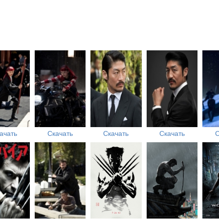
ачать
Скачать
Скачать
Скачать
С