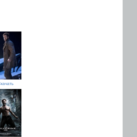
качать