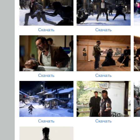
Скачать
Скачать
Скачать
Скачать
Скачать
Скачать