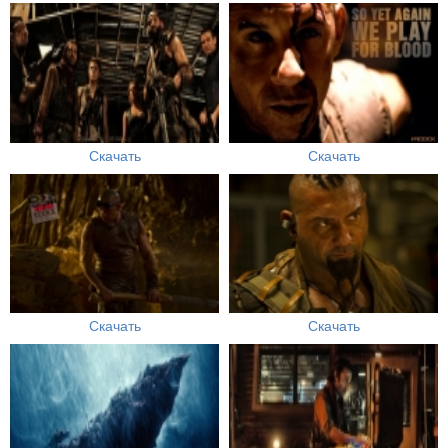
Скачать
Скачать
Скачать
Скачать