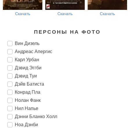
Скачать
Скачать
Скачать
ПЕРСОНЫ НА ФОТО
Вин Дизель
Андреас Апергис
Карл Урбан
Дэвид Эггби
Дэвид Туи
Дэйв Батиста
Конрад Пла
Нолан Фанк
Нил Напье
Дэнни Бланко Холл
Ноа Дэнби