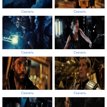
Скачать
Скачать
Скачать
Скачать
Скачать
Скачать