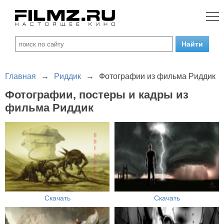
Главная
→
Риддик
→
Фотографии из фильма Риддик
Фотографии, постеры и кадры из
фильма Риддик
Скачать
Скачать