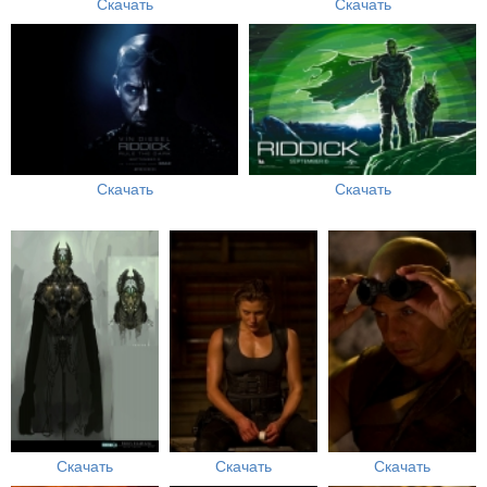
Скачать
Скачать
Скачать
Скачать
Скачать
Скачать
Скачать