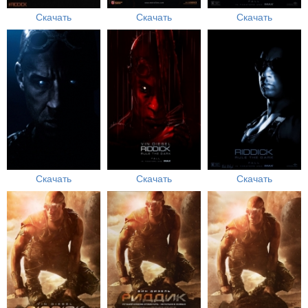
Скачать
Скачать
Скачать
Скачать
Скачать
Скачать