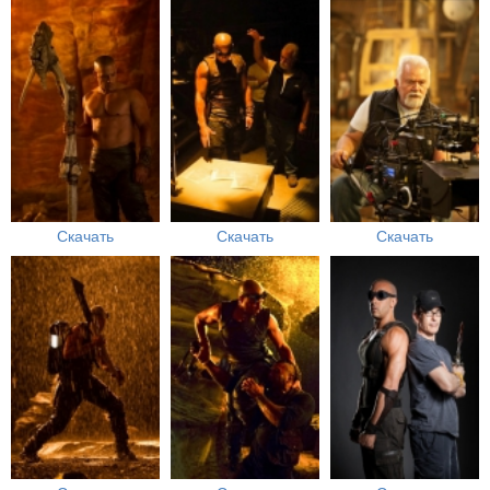
Скачать
Скачать
Скачать