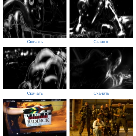
Скачать
Скачать
Скачать
Скачать