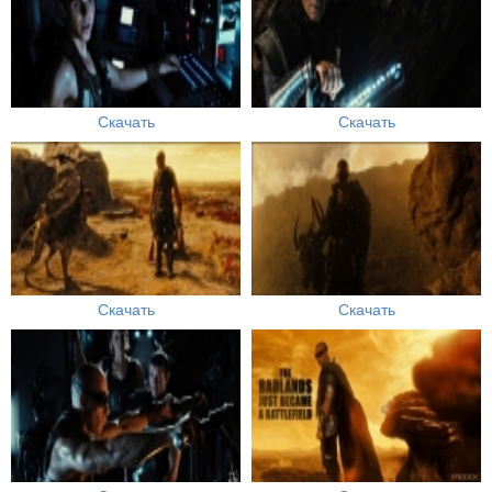
Скачать
Скачать
Скачать
Скачать