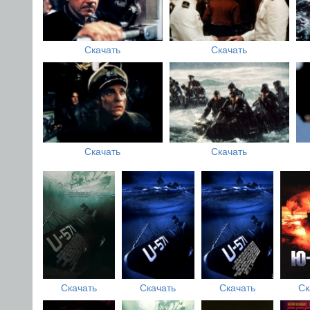
Скачать
Скачать
Скачать
Скачать
Скачать
Скачать
Скачать
Ск