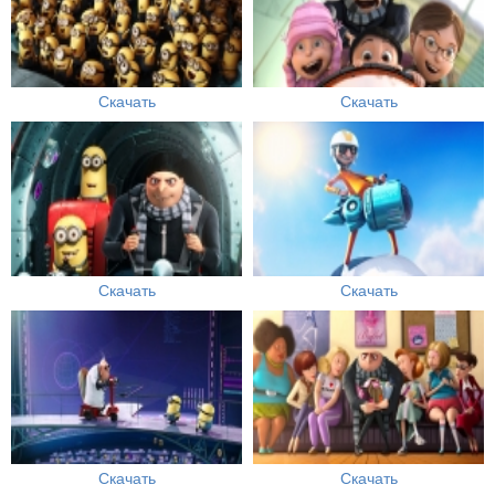
Скачать
Скачать
Скачать
Скачать
Скачать
Скачать