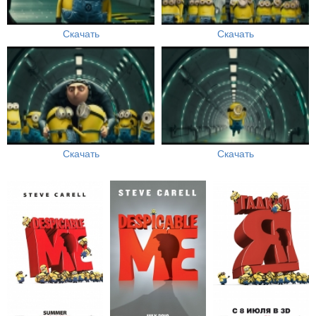
Скачать
Скачать
Скачать
Скачать