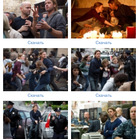
Скачать
Скачать
Скачать
Скачать