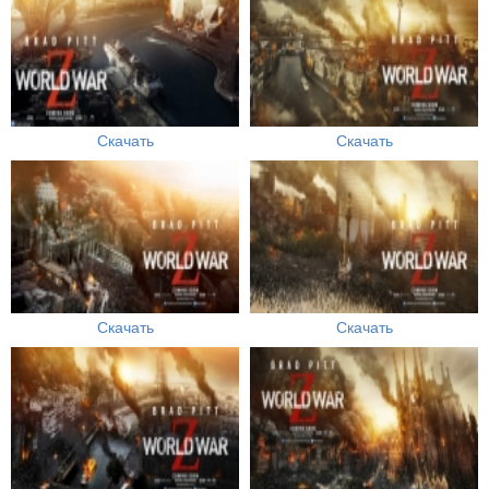
Скачать
Скачать
Скачать
Скачать