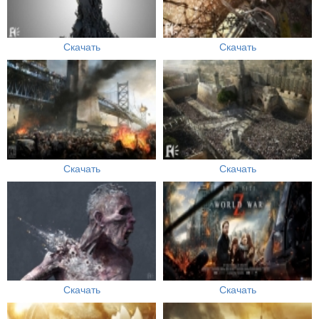
Скачать
Скачать
Скачать
Скачать
Скачать
Скачать