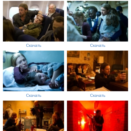
Скачать
Скачать
Скачать
Скачать