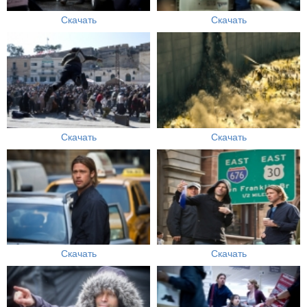
Скачать
Скачать
Скачать
Скачать
Скачать
Скачать