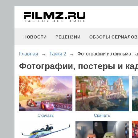
НОВОСТИ
РЕЦЕНЗИИ
ОБЗОРЫ СЕРИАЛОВ
Главная
→
Тачки 2
→
Фотографии из фильма Та
Фотографии, постеры и ка
Скачать
Скачать