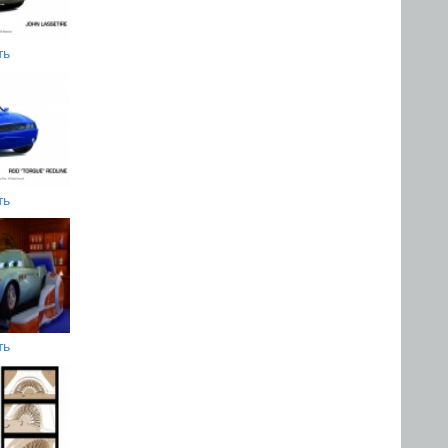
ть
ть
ть