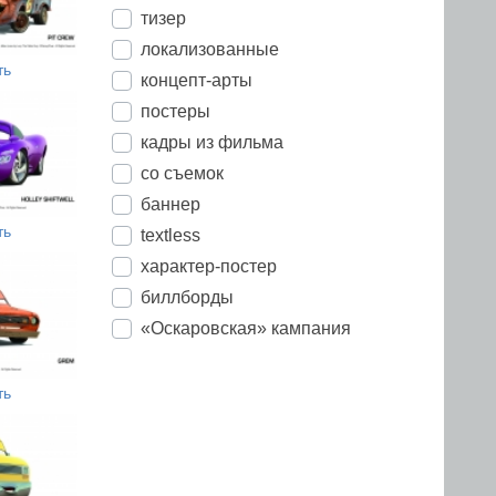
тизер
локализованные
ть
концепт-арты
постеры
кадры из фильма
со съемок
баннер
ть
textless
характер-постер
биллборды
«Оскаровская» кампания
ть