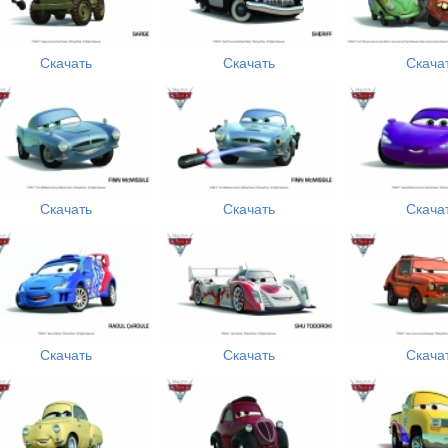
Скачать
Скачать
Скача
Скачать
Скачать
Скача
Скачать
Скачать
Скача