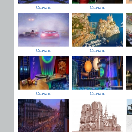
Скачать
Скачать
Скачать
Скачать
Скачать
Скачать