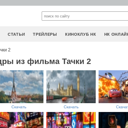
СТАТЬИ
ТРЕЙЛЕРЫ
КИНОКЛУБ НК
НК ОНЛАЙ
чки 2
дры из фильма Тачки 2
Скачать
Скачать
Скача