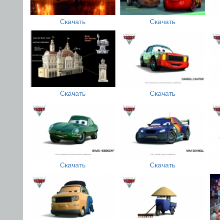
Скачать
Скачать
Скачать
Скачать
Скачать
Скачать