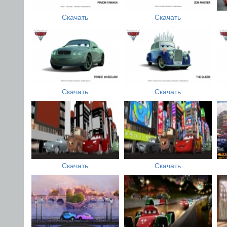
Скачать
Скачать
Скачать
Скачать
Скачать
Скачать