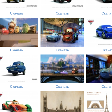
Скачать
Скачать
Скача
Скачать
Скачать
Скача
Скачать
Скачать
Скача