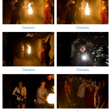
Скачать
Скачать
Скачать
Скачать