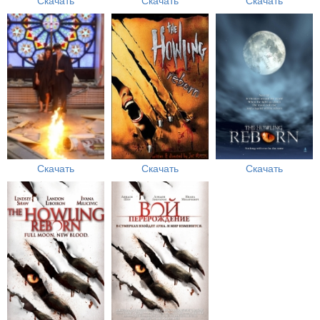
Скачать
Скачать
Скачать
Скачать
Скачать
Скачать