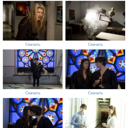
Скачать
Скачать
Скачать
Скачать