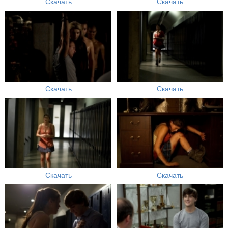
Скачать
Скачать
Скачать
Скачать
Скачать
Скачать