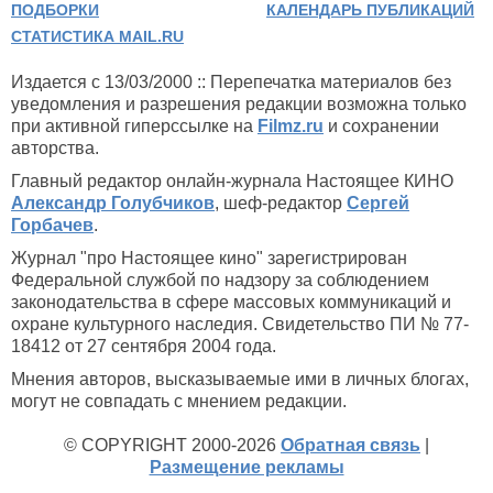
ПОДБОРКИ
КАЛЕНДАРЬ ПУБЛИКАЦИЙ
СТАТИСТИКА MAIL.RU
Издается с 13/03/2000 :: Перепечатка материалов без
уведомления и разрешения редакции возможна только
при активной гиперссылке на
Filmz.ru
и сохранении
авторства.
Главный редактор онлайн-журнала Настоящее КИНО
Александр Голубчиков
, шеф-редактор
Сергей
Горбачев
.
Журнал "про Настоящее кино" зарегистрирован
Федеральной службой по надзору за соблюдением
законодательства в сфере массовых коммуникаций и
охране культурного наследия. Свидетельство ПИ № 77-
18412 от 27 сентября 2004 года.
Мнения авторов, высказываемые ими в личных блогах,
могут не совпадать с мнением редакции.
© COPYRIGHT 2000-2026
Обратная связь
|
Размещение рекламы