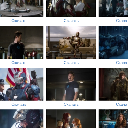
Скачать
Скачать
Скача
Скачать
Скачать
Скача
Скачать
Скачать
Скача