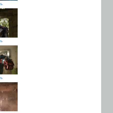
ть
ть
ть