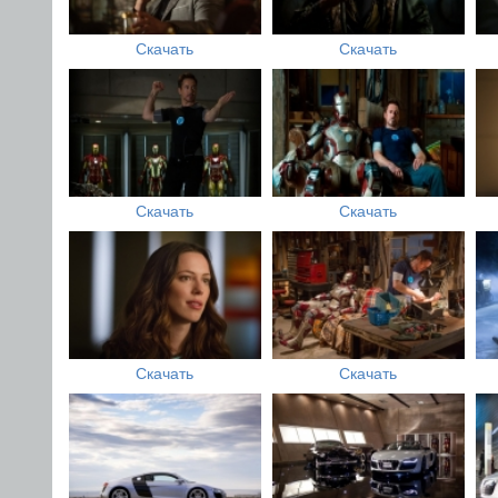
Скачать
Скачать
Скачать
Скачать
Скачать
Скачать