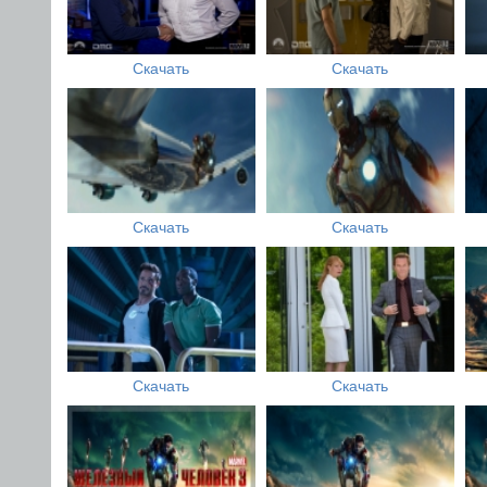
Скачать
Скачать
Скачать
Скачать
Скачать
Скачать