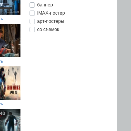
баннер
IMAX-постер
ть
арт-постеры
со съемок
ть
ть