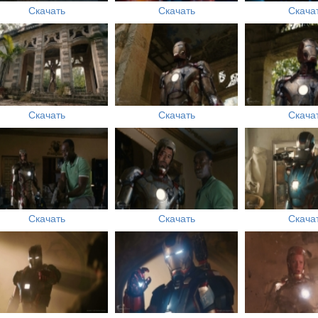
Скачать
Скачать
Скача
Скачать
Скачать
Скача
Скачать
Скачать
Скача