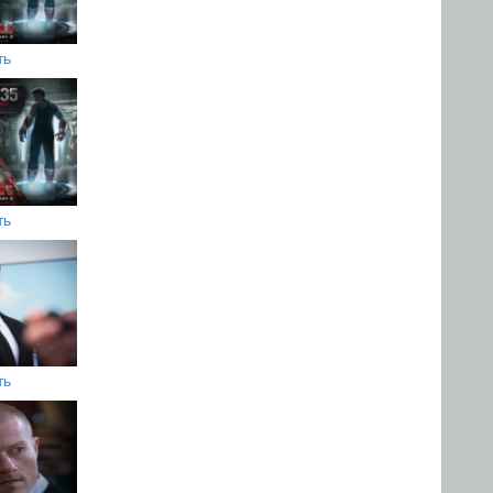
ть
ть
ть