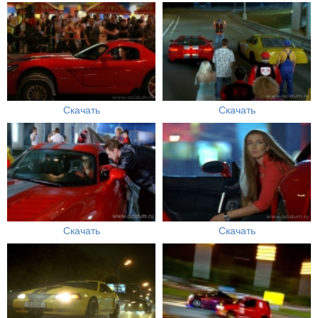
Скачать
Скачать
Скачать
Скачать