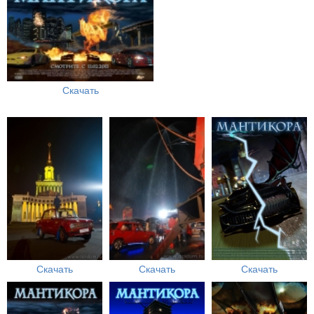
Скачать
Скачать
Скачать
Скачать