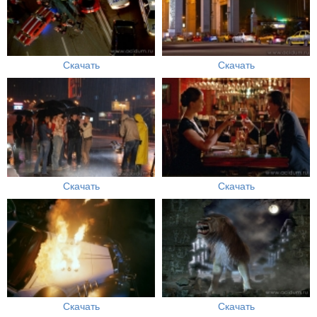
Скачать
Скачать
Скачать
Скачать
Скачать
Скачать