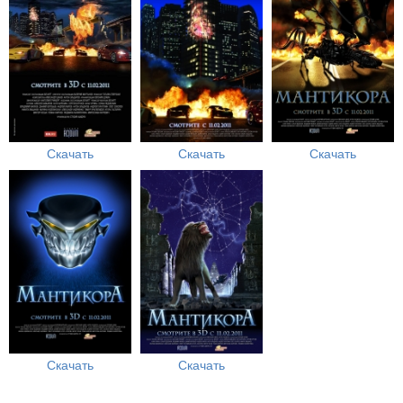
Скачать
Скачать
Скачать
Скачать
Скачать