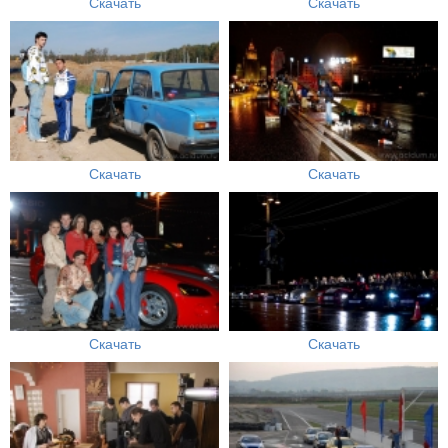
Скачать
Скачать
Скачать
Скачать
Скачать
Скачать