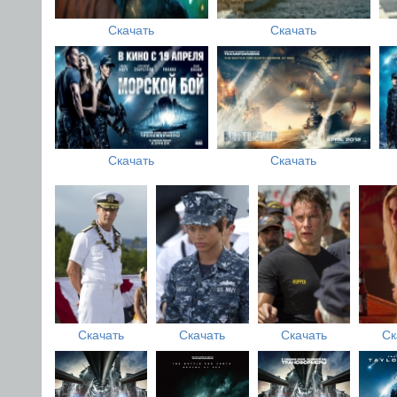
Скачать
Скачать
Скачать
Скачать
Скачать
Скачать
Скачать
Ск