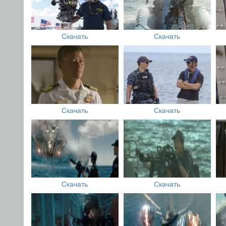
Скачать
Скачать
Скачать
Скачать
Скачать
Скачать