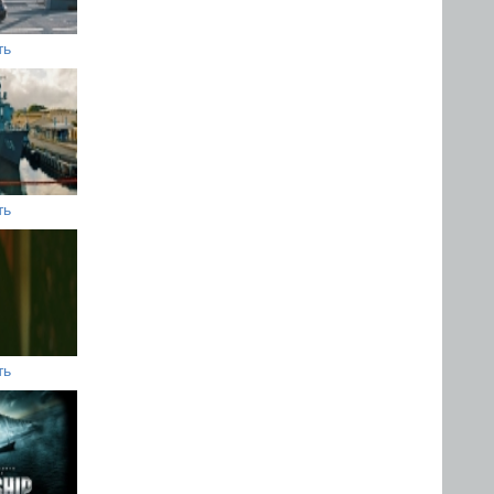
ть
ть
ть