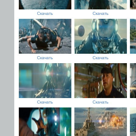
Скачать
Скачать
Скачать
Скачать
Скачать
Скачать