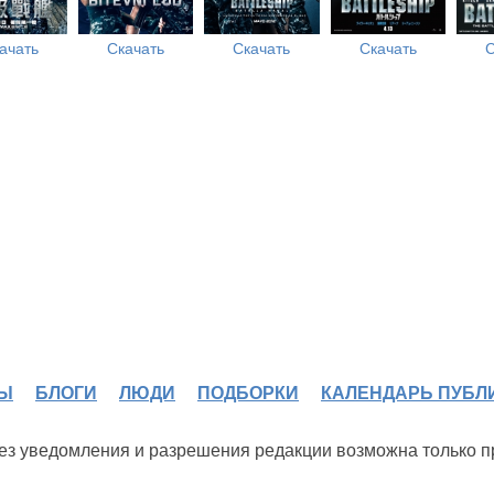
ачать
Скачать
Скачать
Скачать
С
Ы
БЛОГИ
ЛЮДИ
ПОДБОРКИ
КАЛЕНДАРЬ ПУБЛ
 без уведомления и разрешения редакции возможна только 