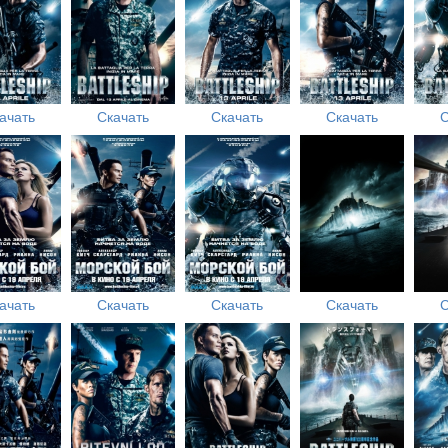
ачать
Скачать
Скачать
Скачать
С
ачать
Скачать
Скачать
Скачать
С