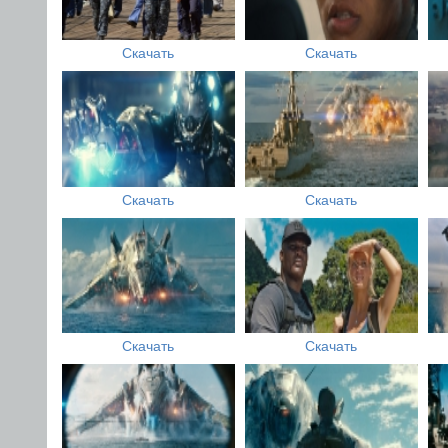
Скачать
Скачать
Скачать
Скачать
Скачать
Скачать