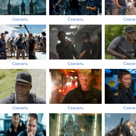
Скачать
Скачать
Скача
Скачать
Скачать
Скача
Скачать
Скачать
Скача