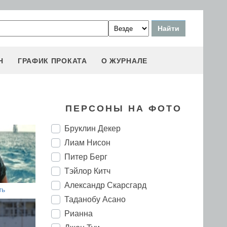
Н
ГРАФИК ПРОКАТА
О ЖУРНАЛЕ
ПЕРСОНЫ НА ФОТО
Бруклин Декер
Лиам Нисон
Питер Берг
Тэйлор Китч
Александр Скарсгард
ть
Таданобу Асано
Рианна