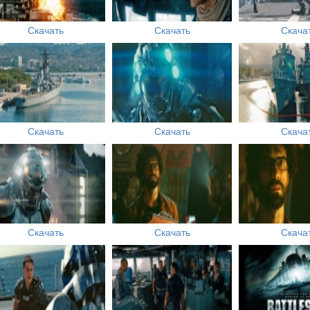
Скачать
Скачать
Скача
Скачать
Скачать
Скача
Скачать
Скачать
Скача