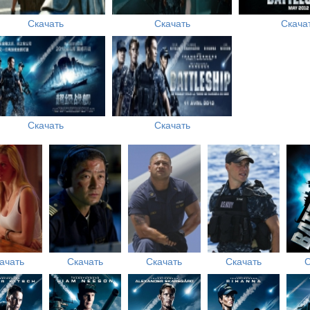
Скачать
Скачать
Скача
Скачать
Скачать
ачать
Скачать
Скачать
Скачать
С