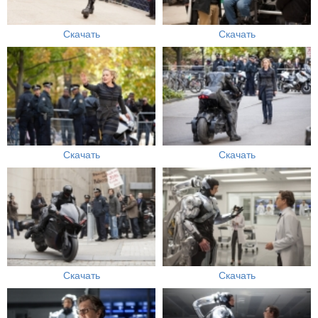
Скачать
Скачать
Скачать
Скачать
Скачать
Скачать