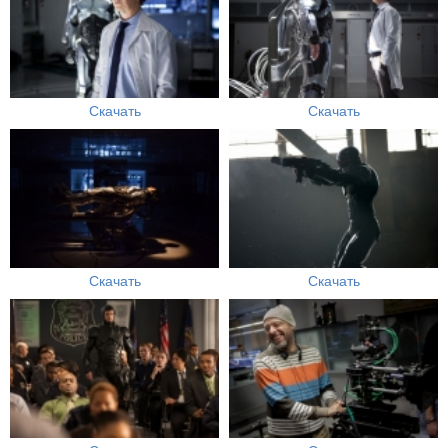
Скачать
Скачать
Скачать
Скачать