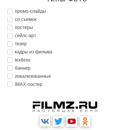
промо-слайды
со съемок
постеры
сейлс-арт
тизер
кадры из фильма
textless
баннер
локализованные
IMAX-постер