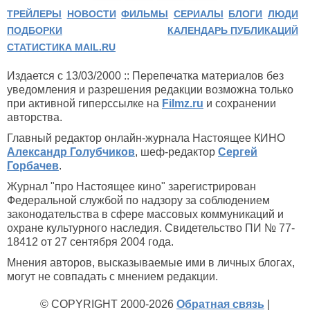
ТРЕЙЛЕРЫ
НОВОСТИ
ФИЛЬМЫ
СЕРИАЛЫ
БЛОГИ
ЛЮДИ
ПОДБОРКИ
КАЛЕНДАРЬ ПУБЛИКАЦИЙ
СТАТИСТИКА MAIL.RU
Издается с 13/03/2000 :: Перепечатка материалов без
уведомления и разрешения редакции возможна только
при активной гиперссылке на
Filmz.ru
и сохранении
авторства.
Главный редактор онлайн-журнала Настоящее КИНО
Александр Голубчиков
, шеф-редактор
Сергей
Горбачев
.
Журнал "про Настоящее кино" зарегистрирован
Федеральной службой по надзору за соблюдением
законодательства в сфере массовых коммуникаций и
охране культурного наследия. Свидетельство ПИ № 77-
18412 от 27 сентября 2004 года.
Мнения авторов, высказываемые ими в личных блогах,
могут не совпадать с мнением редакции.
© COPYRIGHT 2000-2026
Обратная связь
|