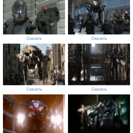
Скачать
Скачать
Скачать
Скачать