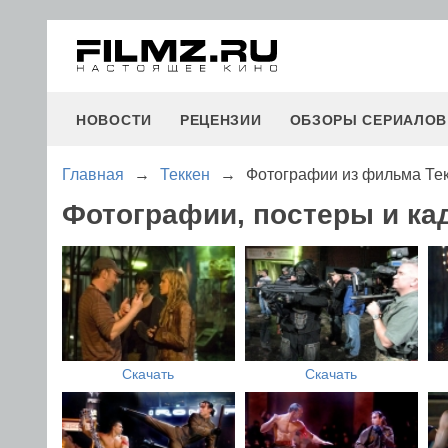
НОВОСТИ
РЕЦЕНЗИИ
ОБЗОРЫ СЕРИАЛОВ
Главная
→
Теккен
→
Фотографии из фильма Те
Фотографии, постеры и ка
Скачать
Скачать