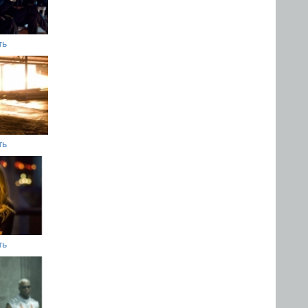
ть
ть
ть