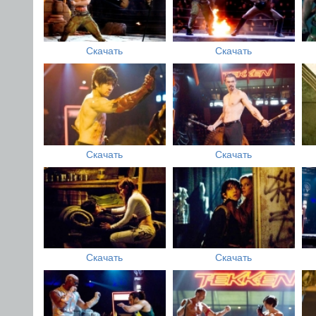
Скачать
Скачать
Скачать
Скачать
Скачать
Скачать