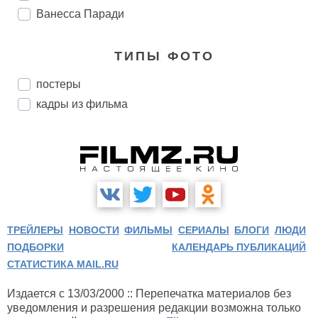
Ванесса Паради
ТИПЫ ФОТО
постеры
кадры из фильма
ТРЕЙЛЕРЫ
НОВОСТИ
ФИЛЬМЫ
СЕРИАЛЫ
БЛОГИ
ЛЮДИ
ПОДБОРКИ
КАЛЕНДАРЬ ПУБЛИКАЦИЙ
СТАТИСТИКА MAIL.RU
Издается с 13/03/2000 :: Перепечатка материалов без
уведомления и разрешения редакции возможна только