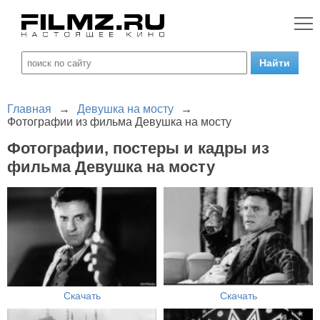
Главная
→
Девушка на мосту
→
Фотографии из фильма Девушка на мосту
Фотографии, постеры и кадры из
фильма Девушка на мосту
Скачать
Скачать