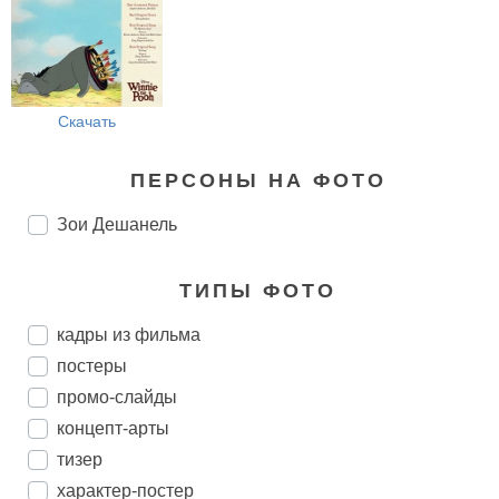
Скачать
ПЕРСОНЫ НА ФОТО
Зои Дешанель
ТИПЫ ФОТО
кадры из фильма
постеры
промо-слайды
концепт-арты
тизер
характер-постер