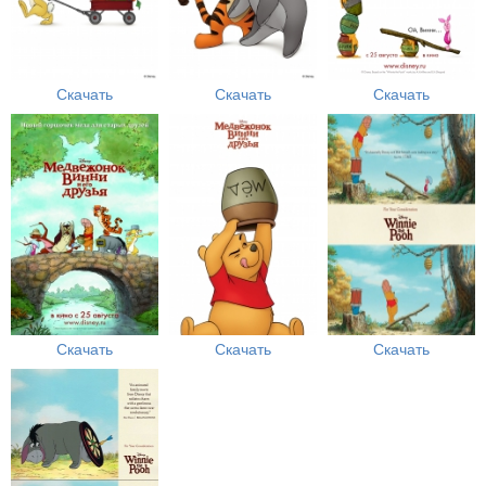
Скачать
Скачать
Скачать
Скачать
Скачать
Скачать