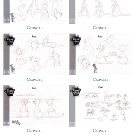
Скачать
Скачать
Скачать
Скачать
Скачать
Скачать