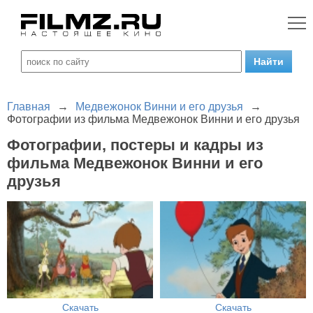
Главная
→
Медвежонок Винни и его друзья
→
Фотографии из фильма Медвежонок Винни и его друзья
Фотографии, постеры и кадры из
фильма Медвежонок Винни и его
друзья
Скачать
Скачать