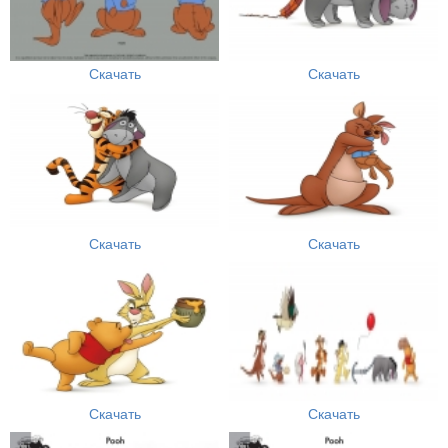
Скачать
Скачать
Скачать
Скачать
Скачать
Скачать