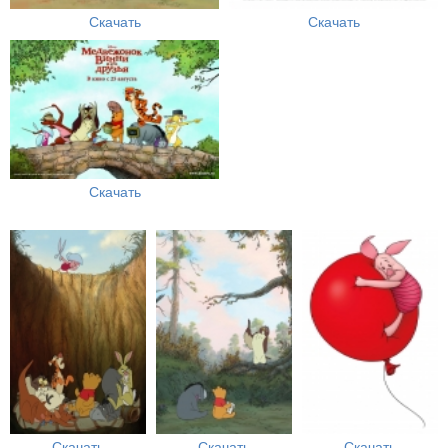
Скачать
Скачать
Скачать
Скачать
Скачать
Скачать