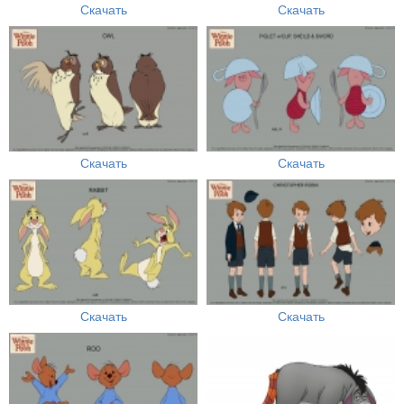
Скачать
Скачать
Скачать
Скачать
Скачать
Скачать