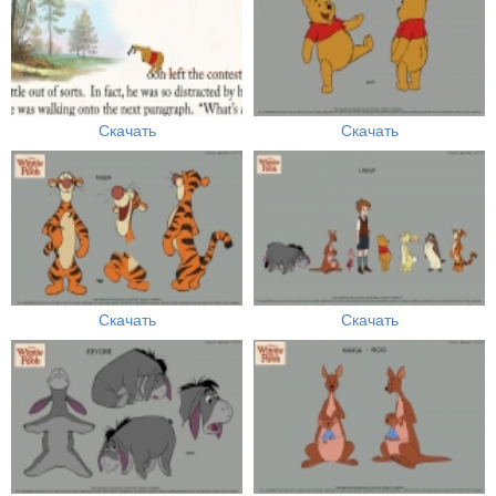
Скачать
Скачать
Скачать
Скачать