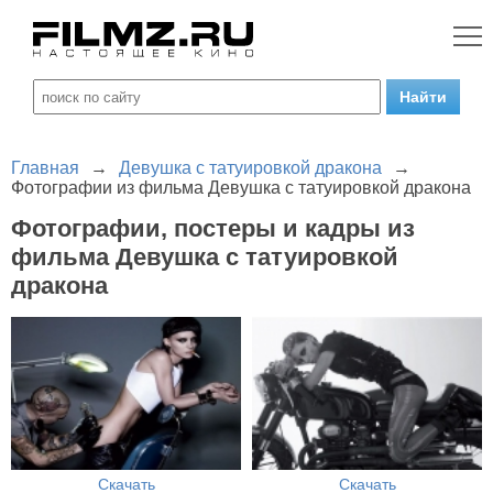
Главная
→
Девушка с татуировкой дракона
→
Фотографии из фильма Девушка с татуировкой дракона
Фотографии, постеры и кадры из
фильма Девушка с татуировкой
дракона
Скачать
Скачать