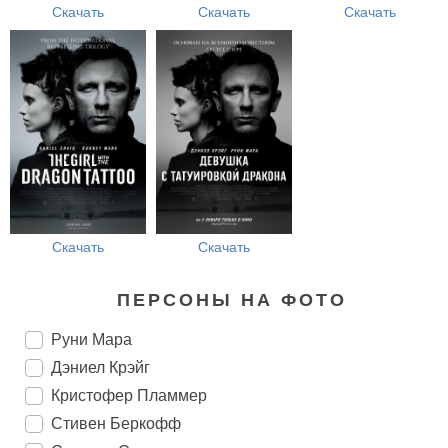
Скачать
Скачать
Скачать
Скачать
Скачать
ПЕРСОНЫ НА ФОТО
Руни Мара
Дэниел Крэйг
Кристофер Пламмер
Стивен Беркофф