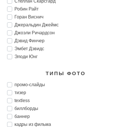
Стеллан Скарсгард
Робин Райт
Горан Виcнич
Джеральдин Джеймс
Джоэли Ричардсон
Дэвид Финчер
Эмбет Дэвидс
Элоди Юнг
ТИПЫ ФОТО
промо-слайды
тизер
textless
биллборды
баннер
кадры из фильма