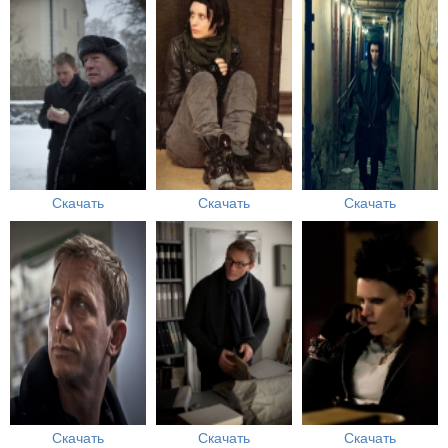
Скачать
Скачать
Скачать
Скачать
Скачать
Скачать