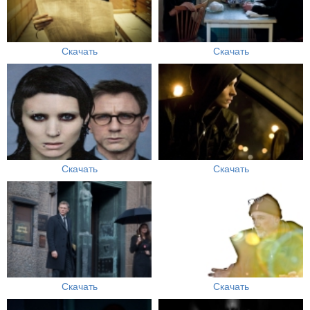
Скачать
Скачать
Скачать
Скачать
Скачать
Скачать