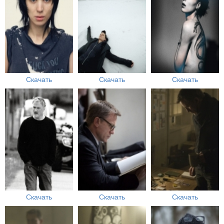
Скачать
Скачать
Скачать
Скачать
Скачать
Скачать