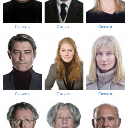
Скачать
Скачать
Скачать
Скачать
Скачать
Скачать