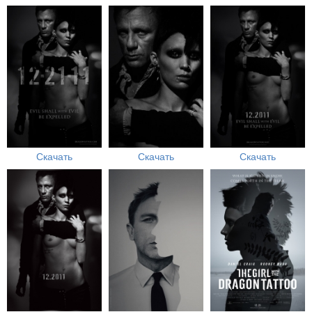
Скачать
Скачать
Скачать