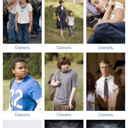
Скачать
Скачать
Скачать
Скачать
Скачать
Скачать