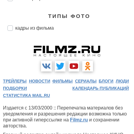
ТИПЫ ФОТО
кадры из фильма
ТРЕЙЛЕРЫ
НОВОСТИ
ФИЛЬМЫ
СЕРИАЛЫ
БЛОГИ
ЛЮДИ
ПОДБОРКИ
КАЛЕНДАРЬ ПУБЛИКАЦИЙ
СТАТИСТИКА MAIL.RU
Издается с 13/03/2000 :: Перепечатка материалов без
уведомления и разрешения редакции возможна только
при активной гиперссылке на
Filmz.ru
и сохранении
авторства.