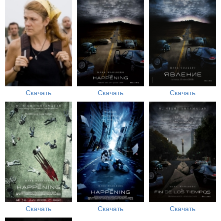
Скачать
Скачать
Скачать
Скачать
Скачать
Скачать