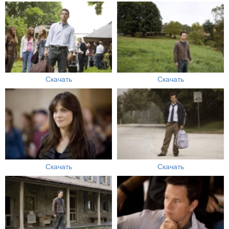
Скачать
Скачать
Скачать
Скачать