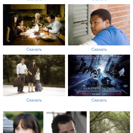
Скачать
Скачать
Скачать
Скачать