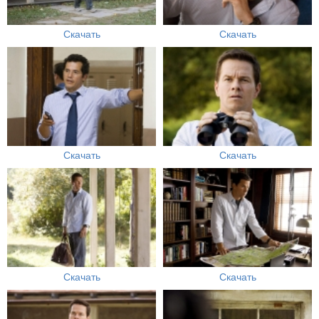
Скачать
Скачать
Скачать
Скачать
Скачать
Скачать