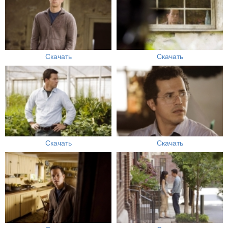
Скачать
Скачать
Скачать
Скачать