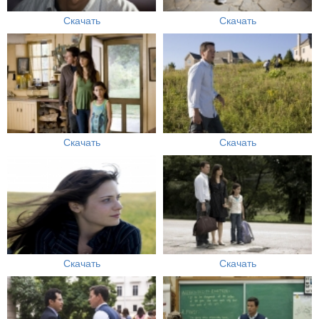
Скачать
Скачать
Скачать
Скачать
Скачать
Скачать