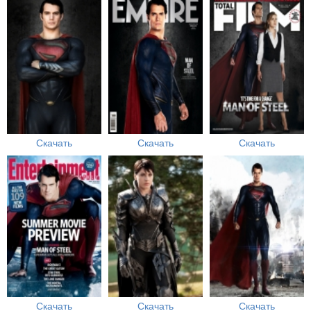
Скачать
Скачать
Скачать
Скачать
Скачать
Скачать