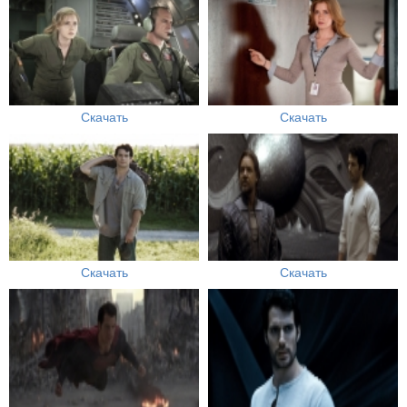
Скачать
Скачать
Скачать
Скачать