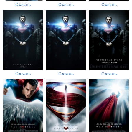
Скачать
Скачать
Скачать
Скачать
Скачать
Скачать