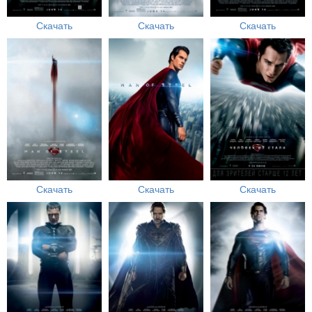
Скачать
Скачать
Скачать
Скачать
Скачать
Скачать