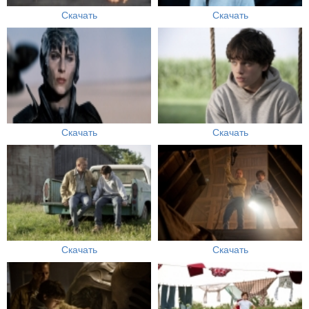
Скачать
Скачать
Скачать
Скачать
Скачать
Скачать