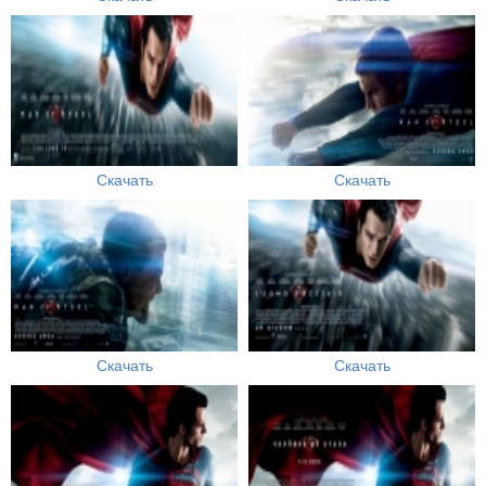
Скачать
Скачать
Скачать
Скачать