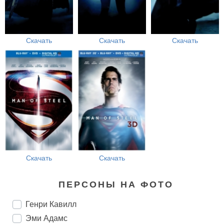
Скачать
Скачать
Скачать
Скачать
Скачать
ПЕРСОНЫ НА ФОТО
Генри Кавилл
Эми Адамс