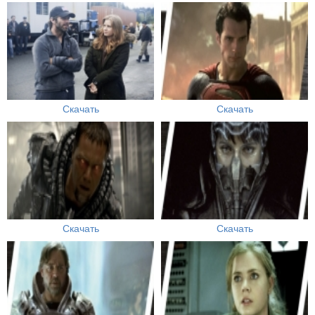
Скачать
Скачать
Скачать
Скачать