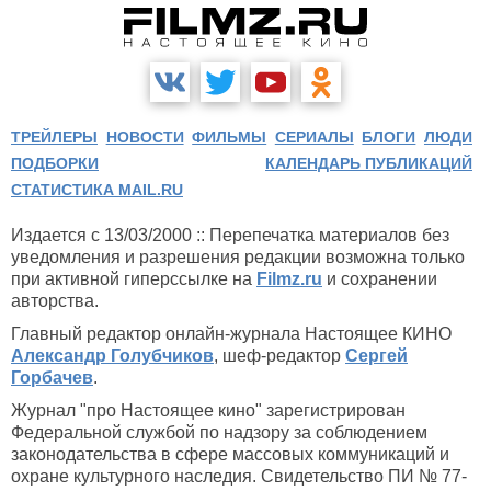
ТРЕЙЛЕРЫ
НОВОСТИ
ФИЛЬМЫ
СЕРИАЛЫ
БЛОГИ
ЛЮДИ
ПОДБОРКИ
КАЛЕНДАРЬ ПУБЛИКАЦИЙ
СТАТИСТИКА MAIL.RU
Издается с 13/03/2000 :: Перепечатка материалов без
уведомления и разрешения редакции возможна только
при активной гиперссылке на
Filmz.ru
и сохранении
авторства.
Главный редактор онлайн-журнала Настоящее КИНО
Александр Голубчиков
, шеф-редактор
Сергей
Горбачев
.
Журнал "про Настоящее кино" зарегистрирован
Федеральной службой по надзору за соблюдением
законодательства в сфере массовых коммуникаций и
охране культурного наследия. Свидетельство ПИ № 77-