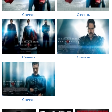
Скачать
Скачать
Скачать
Скачать
Скачать