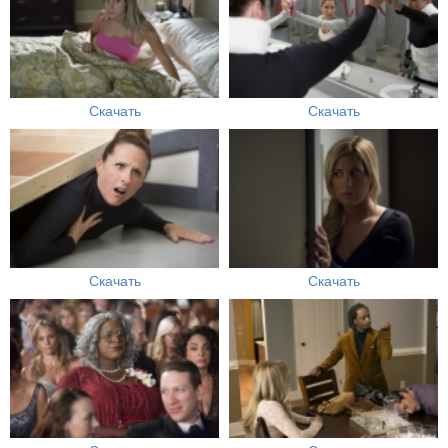
Скачать
Скачать
Скачать
Скачать