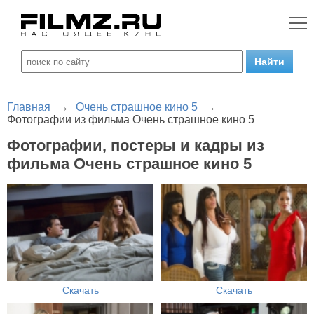
Главная
→
Очень страшное кино 5
→
Фотографии из фильма Очень страшное кино 5
Фотографии, постеры и кадры из
фильма Очень страшное кино 5
Скачать
Скачать