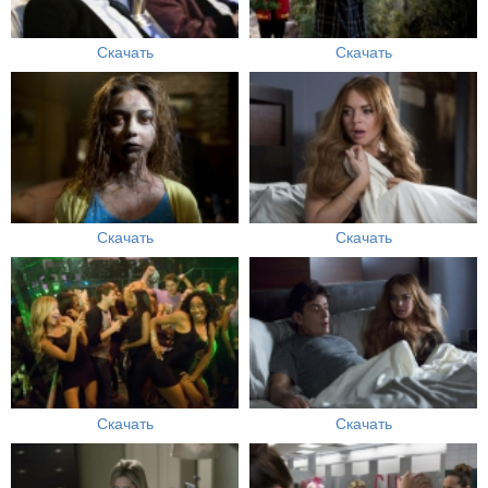
Скачать
Скачать
Скачать
Скачать
Скачать
Скачать