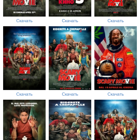
Скачать
Скачать
Скачать
Скачать
Скачать
Скачать