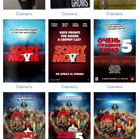
Скачать
Скачать
Скачать
Скачать
Скачать
Скачать