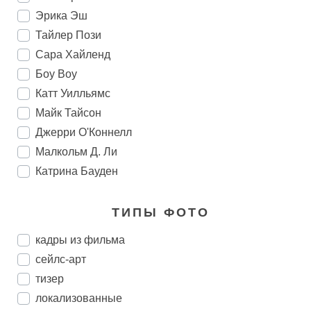
Эрика Эш
Тайлер Пози
Сара Хайленд
Боу Воу
Катт Уилльямс
Майк Тайсон
Джерри О'Коннелл
Малкольм Д. Ли
Катрина Бауден
ТИПЫ ФОТО
кадры из фильма
сейлс-арт
тизер
локализованные