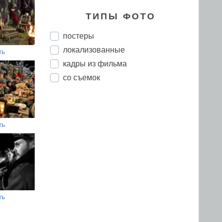
ТИПЫ ФОТО
постеры
локализованные
ть
кадры из фильма
со съемок
ть
ть