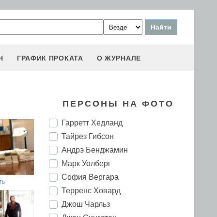
Н
ГРАФИК ПРОКАТА
О ЖУРНАЛЕ
ПЕРСОНЫ НА ФОТО
Гарретт Хедланд
Тайрез Гибсон
Андрэ Бенджамин
Марк Уолберг
София Вергара
ть
Терренс Ховард
Джош Чарльз