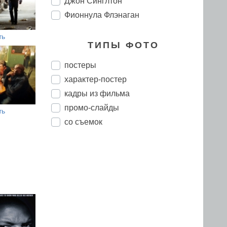
Джон Синглтон
Фионнула Флэнаган
ть
ТИПЫ ФОТО
постеры
характер-постер
кадры из фильма
промо-слайды
ть
со съемок