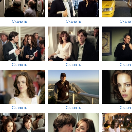
Скачать
Скачать
Скача
Скачать
Скачать
Скача
Скачать
Скачать
Скача