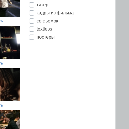
тизер
кадры из фильма
со съемок
ть
textless
постеры
ть
ть