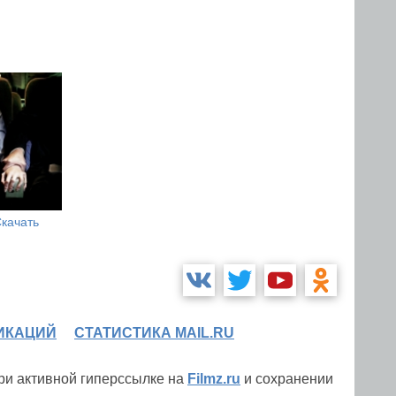
качать
ИКАЦИЙ
СТАТИСТИКА MAIL.RU
при активной гиперссылке на
Filmz.ru
и сохранении