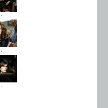
ть
ть
ть