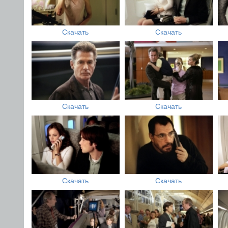
Скачать
Скачать
Скачать
Скачать
Скачать
Скачать