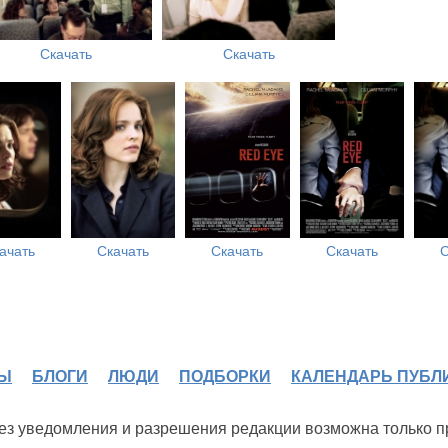
Скачать
Скачать
ачать
Скачать
Скачать
Скачать
С
Ы
БЛОГИ
ЛЮДИ
ПОДБОРКИ
КАЛЕНДАРЬ ПУБЛ
 без уведомления и разрешения редакции возможна только 