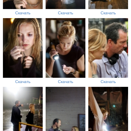
Скачать
Скачать
Скачать
Скачать
Скачать
Скачать