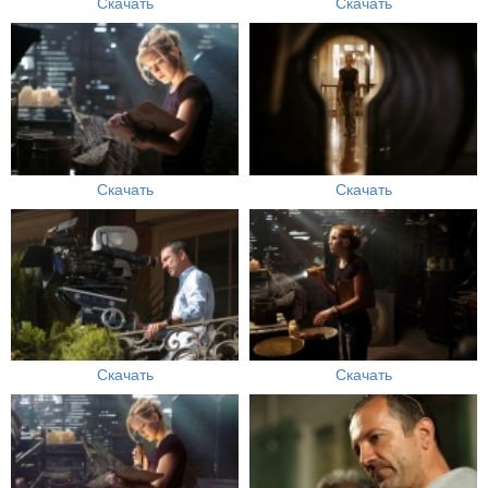
Скачать
Скачать
Скачать
Скачать
Скачать
Скачать