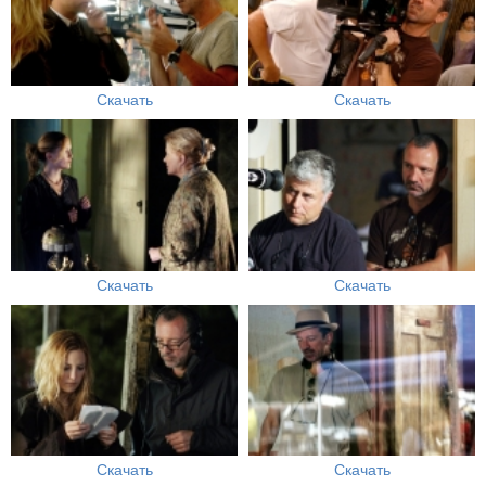
Скачать
Скачать
Скачать
Скачать
Скачать
Скачать