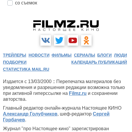
со съемок
ТРЕЙЛЕРЫ
НОВОСТИ
ФИЛЬМЫ
СЕРИАЛЫ
БЛОГИ
ЛЮДИ
ПОДБОРКИ
КАЛЕНДАРЬ ПУБЛИКАЦИЙ
СТАТИСТИКА MAIL.RU
Издается с 13/03/2000 :: Перепечатка материалов без
уведомления и разрешения редакции возможна только
при активной гиперссылке на
Filmz.ru
и сохранении
авторства.
Главный редактор онлайн-журнала Настоящее КИНО
Александр Голубчиков
, шеф-редактор
Сергей
Горбачев
.
Журнал "про Настоящее кино" зарегистрирован