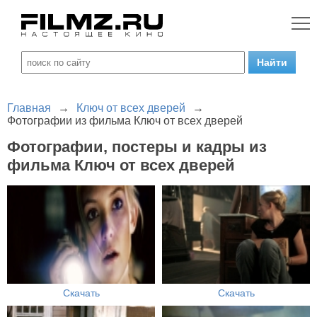
Главная
→
Ключ от всех дверей
→
Фотографии из фильма Ключ от всех дверей
Фотографии, постеры и кадры из
фильма Ключ от всех дверей
Скачать
Скачать