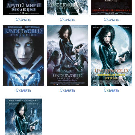
Скачать
Скачать
Скачать
Скачать
Скачать
Скачать