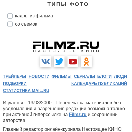
ТИПЫ ФОТО
кадры из фильма
со съемок
ТРЕЙЛЕРЫ
НОВОСТИ
ФИЛЬМЫ
СЕРИАЛЫ
БЛОГИ
ЛЮДИ
ПОДБОРКИ
КАЛЕНДАРЬ ПУБЛИКАЦИЙ
СТАТИСТИКА MAIL.RU
Издается с 13/03/2000 :: Перепечатка материалов без
уведомления и разрешения редакции возможна только
при активной гиперссылке на
Filmz.ru
и сохранении
авторства.
Главный редактор онлайн-журнала Настоящее КИНО