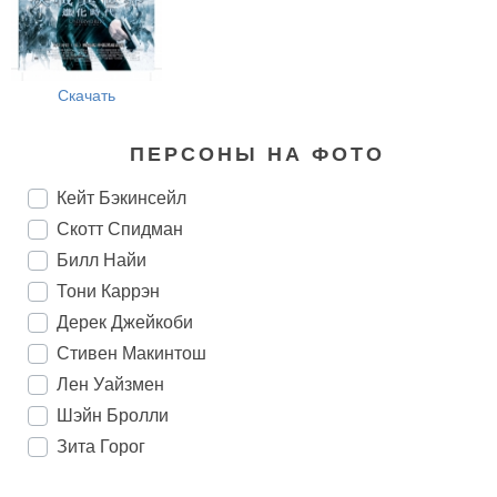
Скачать
ПЕРСОНЫ НА ФОТО
Кейт Бэкинсейл
Скотт Спидман
Билл Найи
Тони Каррэн
Дерек Джейкоби
Стивен Макинтош
Лен Уайзмен
Шэйн Бролли
Зита Горог