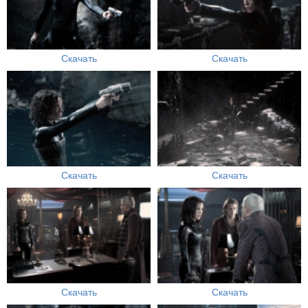
Скачать
Скачать
Скачать
Скачать
Скачать
Скачать