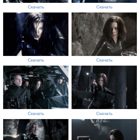
Скачать
Скачать
Скачать
Скачать
Скачать
Скачать