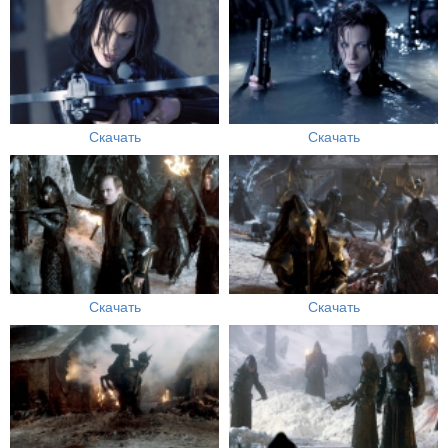
Скачать
Скачать
Скачать
Скачать