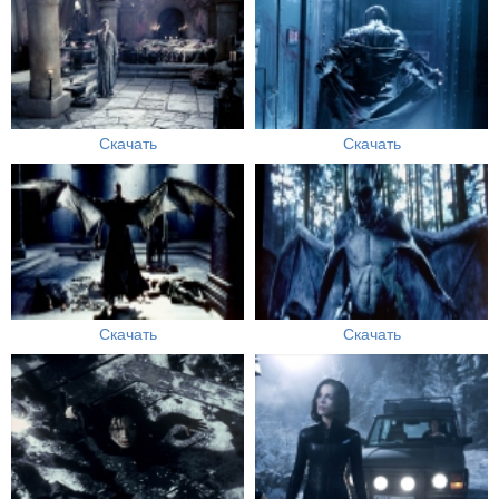
Скачать
Скачать
Скачать
Скачать