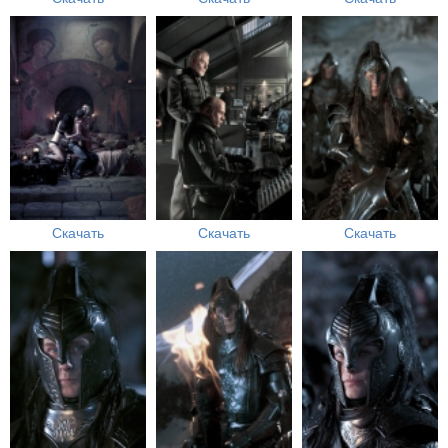
Скачать
Скачать
Скачать