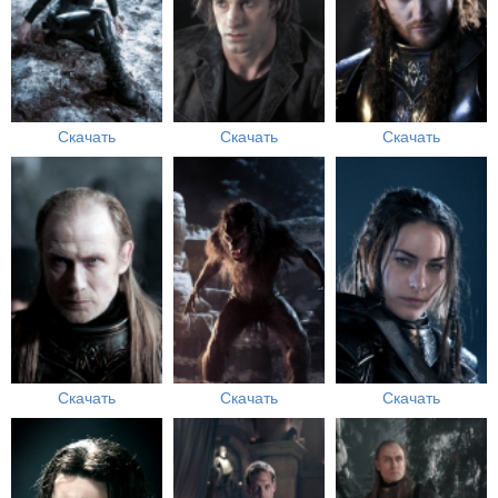
Скачать
Скачать
Скачать
Скачать
Скачать
Скачать