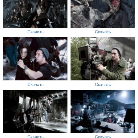
Скачать
Скачать
Скачать
Скачать
Скачать
Скачать