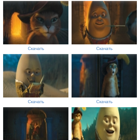
Скачать
Скачать
Скачать
Скачать