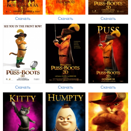
Скачать
Скачать
Скачать
Скачать
Скачать
Скачать