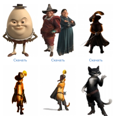
Скачать
Скачать
Скачать