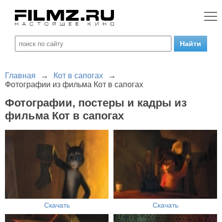
Главная
→
Кот в сапогах
→
Фотографии из фильма Кот в сапогах
Фотографии, постеры и кадры из
фильма Кот в сапогах
Скачать
Скачать