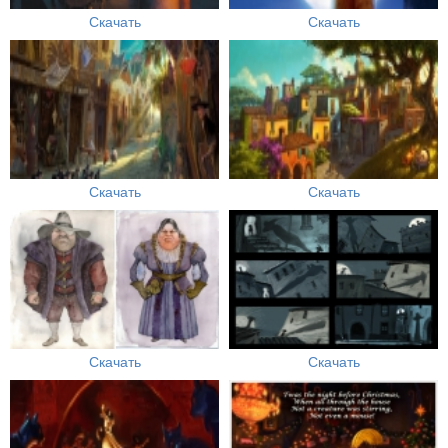
Скачать
Скачать
Скачать
Скачать
Скачать
Скачать