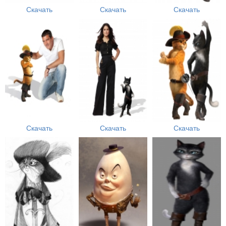
Скачать
Скачать
Скачать
Скачать
Скачать
Скачать