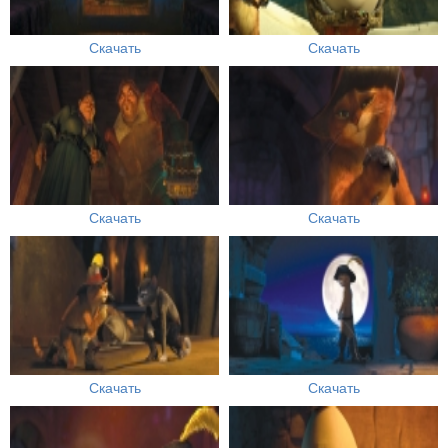
Скачать
Скачать
Скачать
Скачать
Скачать
Скачать