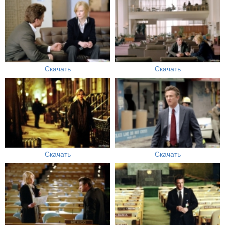
Скачать
Скачать
Скачать
Скачать