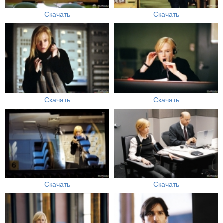
Скачать
Скачать
Скачать
Скачать
Скачать
Скачать