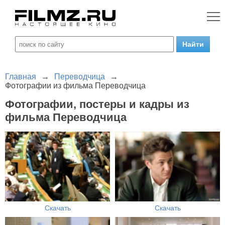
Главная
→
Переводчица
→
Фотографии из фильма Переводчица
Фотографии, постеры и кадры из
фильма Переводчица
Скачать
Скачать