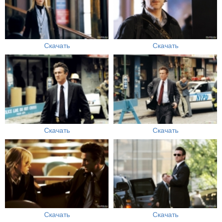
Скачать
Скачать
Скачать
Скачать
Скачать
Скачать