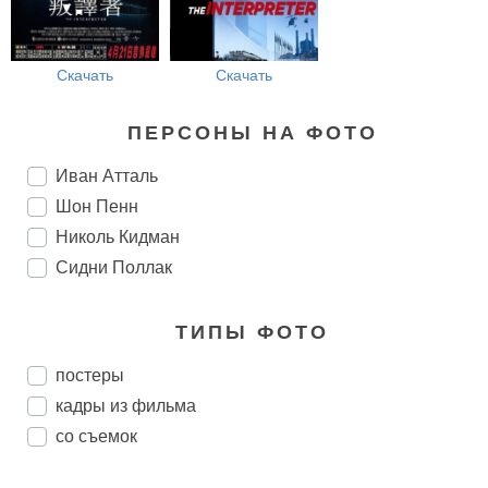
Скачать
Скачать
ПЕРСОНЫ НА ФОТО
Иван Атталь
Шон Пенн
Николь Кидман
Сидни Поллак
ТИПЫ ФОТО
постеры
кадры из фильма
со съемок