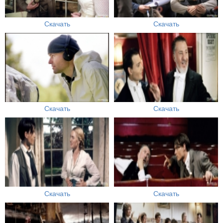
Скачать
Скачать
Скачать
Скачать
Скачать
Скачать