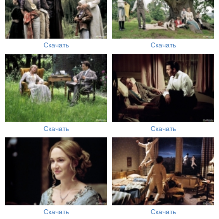
Скачать
Скачать
Скачать
Скачать
Скачать
Скачать