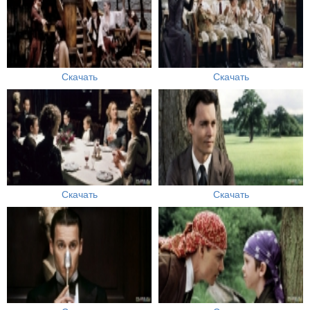
Скачать
Скачать
Скачать
Скачать