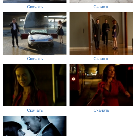
Скачать
Скачать
Скачать
Скачать
Скачать
Скачать