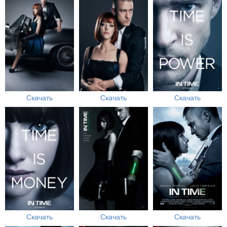
Скачать
Скачать
Скачать
Скачать
Скачать
Скачать