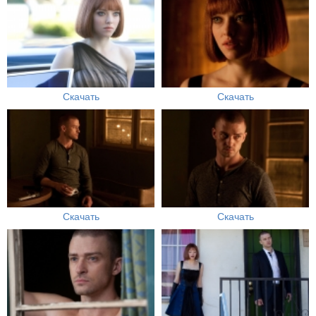
Скачать
Скачать
Скачать
Скачать