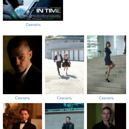
Скачать
Скачать
Скачать
Скачать