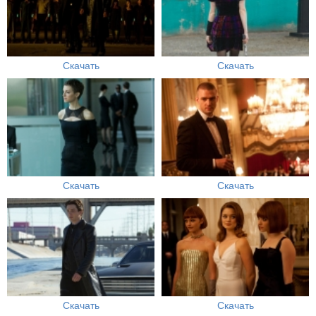
Скачать
Скачать
Скачать
Скачать
Скачать
Скачать