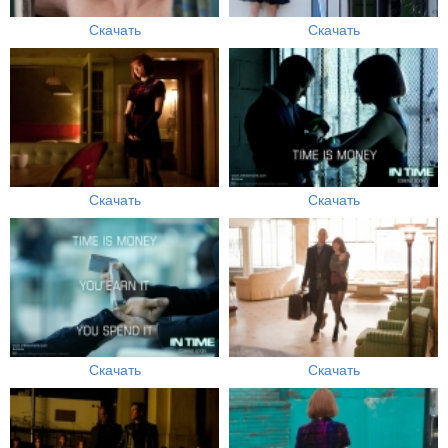
Скачать
Скачать
Скачать
Скачать
Скачать
Скачать