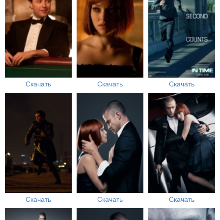
Скачать
Скачать
Скачать
Скачать
Скачать
Скачать