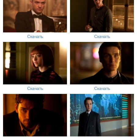
Скачать
Скачать
Скачать
Скачать