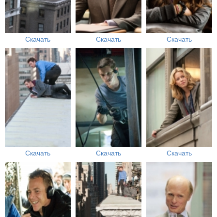
Скачать
Скачать
Скачать
Скачать
Скачать
Скачать