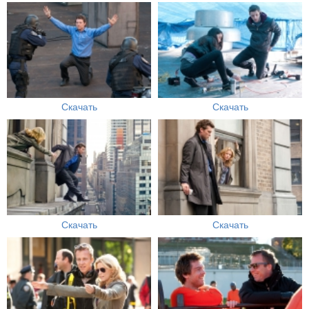
Скачать
Скачать
Скачать
Скачать