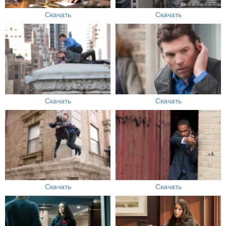
Скачать
Скачать
Скачать
Скачать
Скачать
Скачать