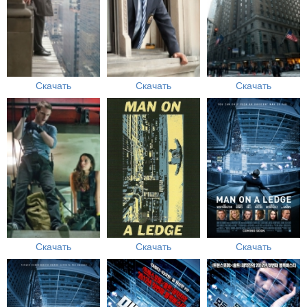
Скачать
Скачать
Скачать
Скачать
Скачать
Скачать