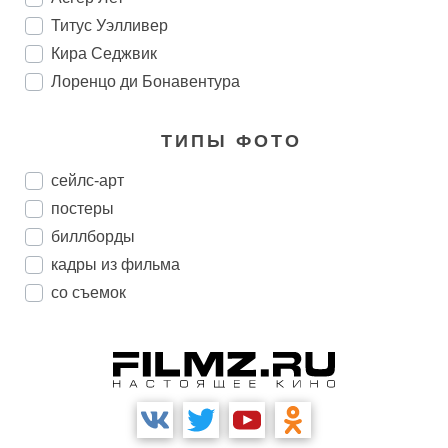
Титус Уэлливер
Кира Седжвик
Лоренцо ди Бонавентура
ТИПЫ ФОТО
сейлс-арт
постеры
биллборды
кадры из фильма
со съемок