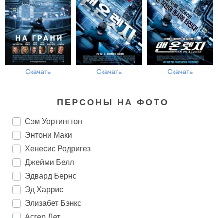
Скачать
Скачать
Скачать
ПЕРСОНЫ НА ФОТО
Сэм Уортингтон
Энтони Маки
Хенесис Родригез
Джейми Белл
Эдвард Бернс
Эд Харрис
Элизабет Бэнкс
Асгер Лет