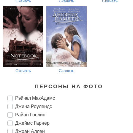
Скачать
Скачать
Скачать
Скачать
Скачать
ПЕРСОНЫ НА ФОТО
Рэйчел МакАдамс
Джина Роулендс
Райан Гослинг
Джеймс Гарнер
Джоан Аллен