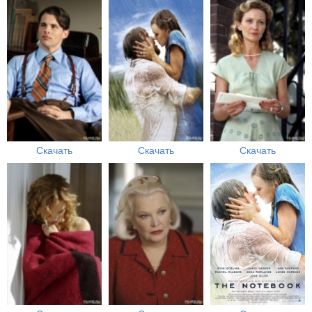
Скачать
Скачать
Скачать