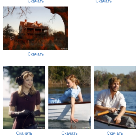
Скачать
Скачать
Скачать
Скачать
Скачать
Скачать