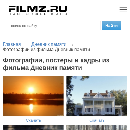
Главная
→
Дневник памяти
→
Фотографии из фильма Дневник памяти
Фотографии, постеры и кадры из
фильма Дневник памяти
Скачать
Скачать