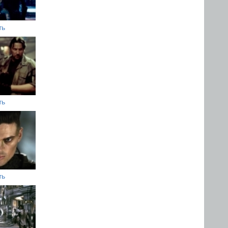
ть
ть
ть