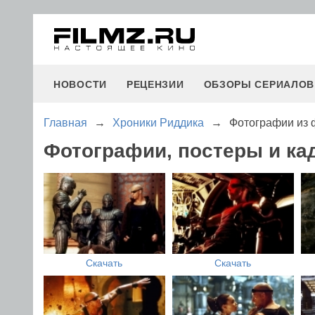
НОВОСТИ
РЕЦЕНЗИИ
ОБЗОРЫ СЕРИАЛОВ
Главная
→
Хроники Риддика
→
Фотографии из 
Фотографии, постеры и ка
Скачать
Скачать