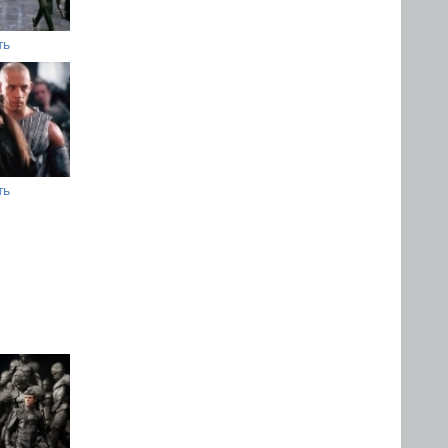
ть
ть