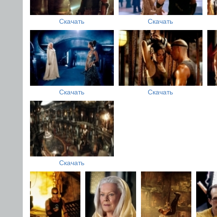
Скачать
Скачать
Скачать
Скачать
Скачать