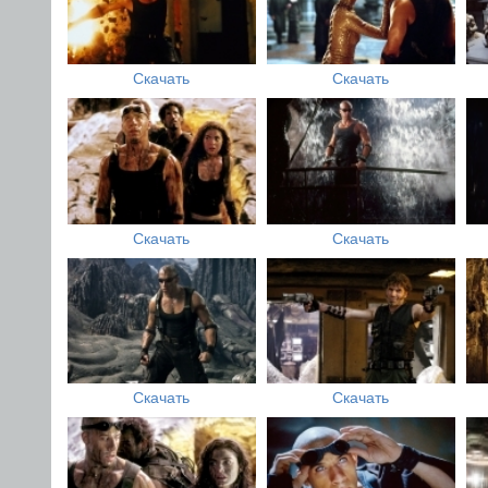
Скачать
Скачать
Скачать
Скачать
Скачать
Скачать