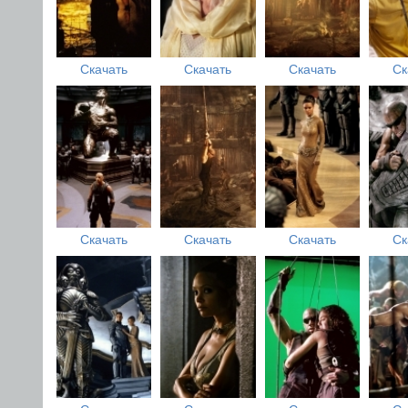
Скачать
Скачать
Скачать
Ск
Скачать
Скачать
Скачать
Ск