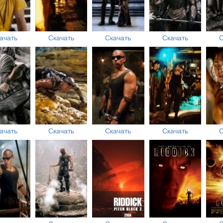
ачать
Скачать
Скачать
Скачать
С
ачать
Скачать
Скачать
Скачать
С