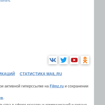
качать
ИКАЦИЙ
СТАТИСТИКА MAIL.RU
при активной гиперссылке на
Filmz.ru
и сохранении
ев
.
льства в сфере массовых коммуникаций и охране