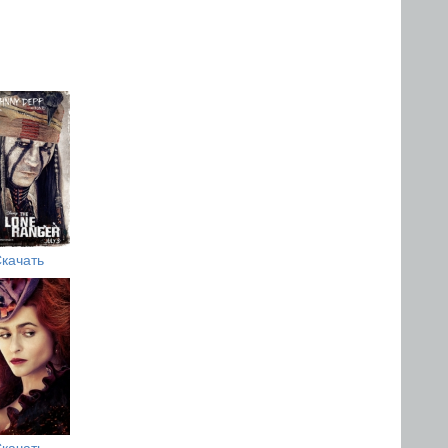
качать
качать