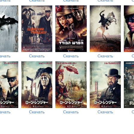
ачать
Скачать
Скачать
Скачать
С
ачать
Скачать
Скачать
Скачать
С