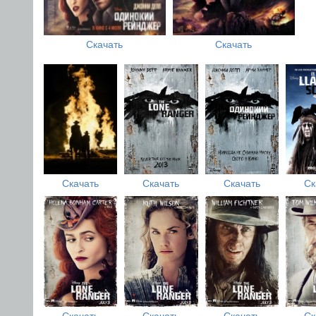
Скачать
Скачать
Скачать
Скачать
Скачать
Ск
Скачать
Скачать
Скачать
Ск