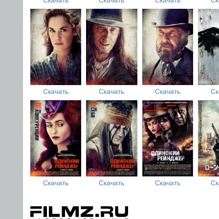
Скачать
Скачать
Скачать
Ск
Скачать
Скачать
Скачать
Ск