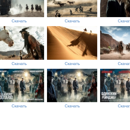
Скачать
Скачать
Скача
Скачать
Скачать
Скача
Скачать
Скачать
Скача