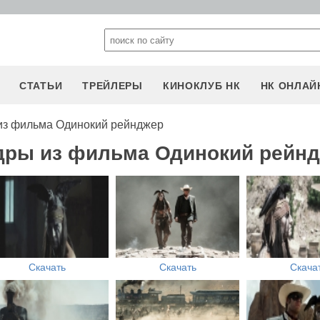
СТАТЬИ
ТРЕЙЛЕРЫ
КИНОКЛУБ НК
НК ОНЛАЙ
из фильма Одинокий рейнджер
адры из фильма Одинокий рейн
Скачать
Скачать
Скача