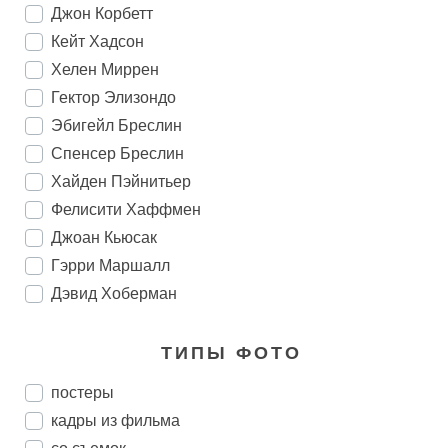
Джон Корбетт
Кейт Хадсон
Хелен Миррен
Гектор Элизондо
Эбигейл Бреслин
Спенсер Бреслин
Хайден Пэйнитьер
Фелисити Хаффмен
Джоан Кьюсак
Гэрри Маршалл
Дэвид Хоберман
ТИПЫ ФОТО
постеры
кадры из фильма