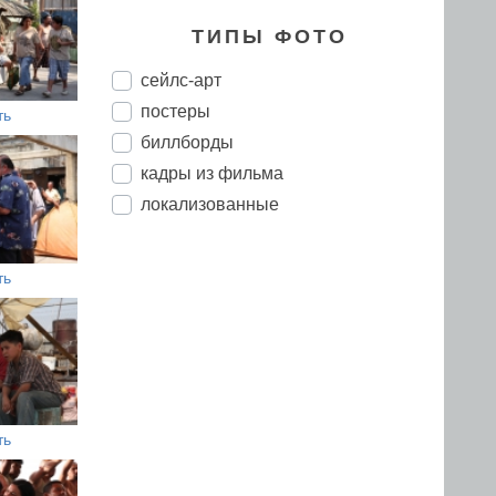
ТИПЫ ФОТО
сейлс-арт
постеры
ть
биллборды
кадры из фильма
локализованные
ть
ть