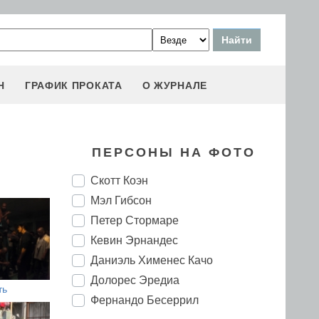
Н
ГРАФИК ПРОКАТА
О ЖУРНАЛЕ
ПЕРСОНЫ НА ФОТО
Скотт Коэн
Мэл Гибсон
Петер Стормаре
Кевин Эрнандес
Даниэль Хименес Качо
Долорес Эредиа
ть
Фернандо Бесеррил