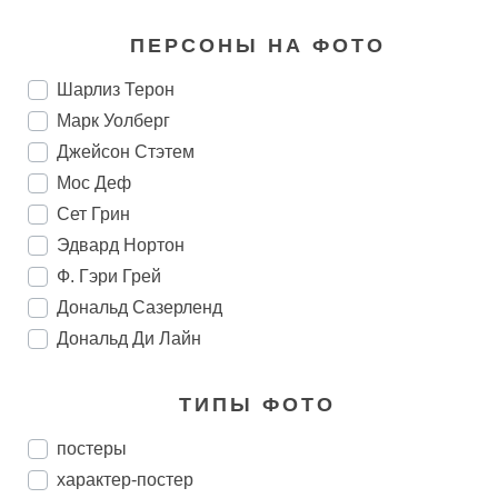
ПЕРСОНЫ НА ФОТО
Шарлиз Терон
Марк Уолберг
Джейсон Стэтем
Мос Деф
Сет Грин
Эдвард Нортон
Ф. Гэри Грей
Дональд Сазерленд
Дональд Ди Лайн
ТИПЫ ФОТО
постеры
характер-постер