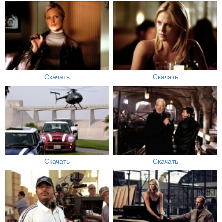
Скачать
Скачать
Скачать
Скачать