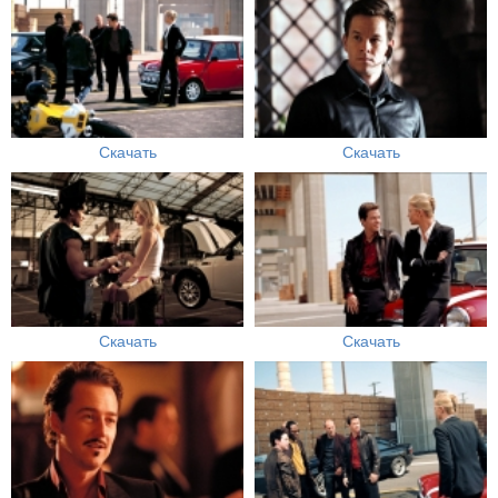
Скачать
Скачать
Скачать
Скачать