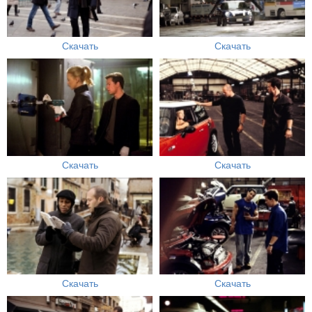
Скачать
Скачать
Скачать
Скачать
Скачать
Скачать