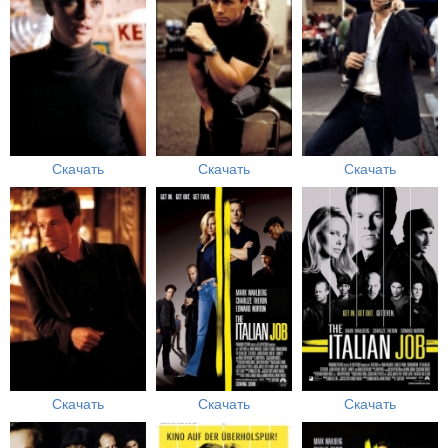
Скачать
Скачать
Скачать
Скачать
Скачать
Скачать