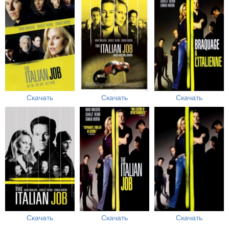
Скачать
Скачать
Скачать
Скачать
Скачать
Скачать