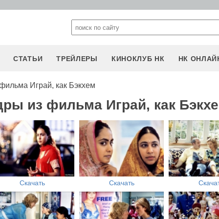
СТАТЬИ
ТРЕЙЛЕРЫ
КИНОКЛУБ НК
НК ОНЛАЙ
фильма Играй, как Бэкхем
дры из фильма Играй, как Бэкх
Скачать
Скачать
Скача