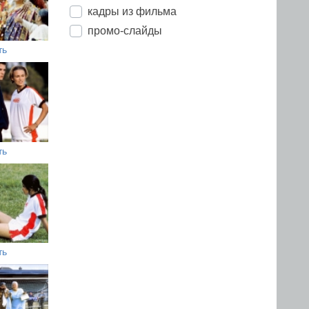
кадры из фильма
промо-слайды
ть
ть
ть