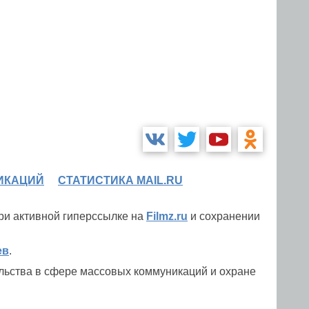
ИКАЦИЙ
СТАТИСТИКА MAIL.RU
при активной гиперссылке на
Filmz.ru
и сохранении
ев
.
льства в сфере массовых коммуникаций и охране