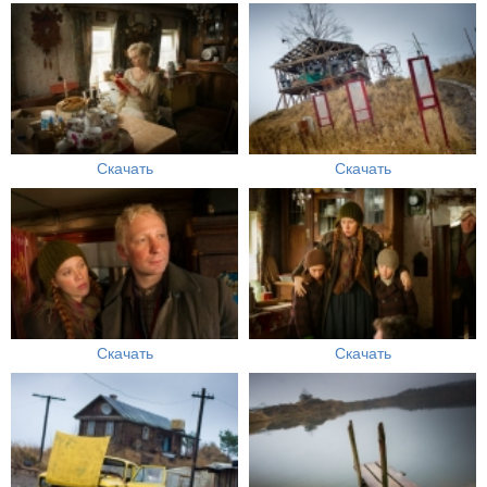
Скачать
Скачать
Скачать
Скачать