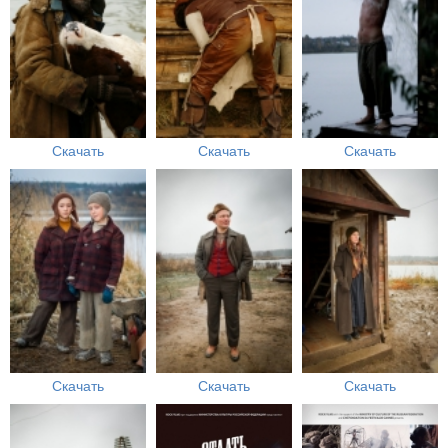
Скачать
Скачать
Скачать
Скачать
Скачать
Скачать