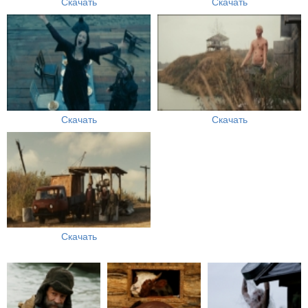
Скачать
Скачать
Скачать
Скачать
Скачать