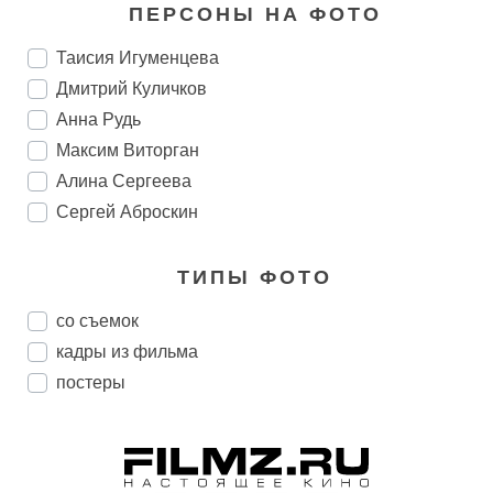
ПЕРСОНЫ НА ФОТО
Таисия Игуменцева
Дмитрий Куличков
Анна Рудь
Максим Виторган
Алина Сергеева
Сергей Аброскин
ТИПЫ ФОТО
со съемок
кадры из фильма
постеры