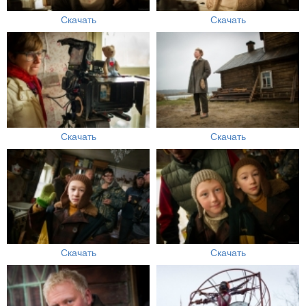
Скачать
Скачать
Скачать
Скачать
Скачать
Скачать