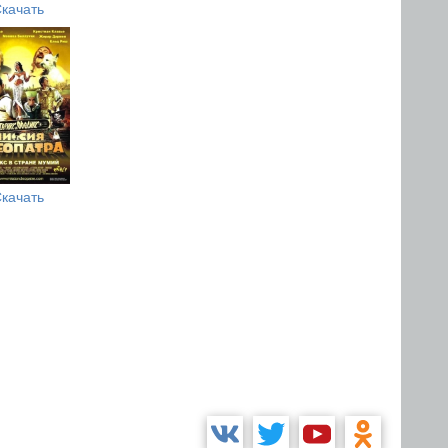
качать
качать