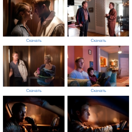
Скачать
Скачать
Скачать
Скачать