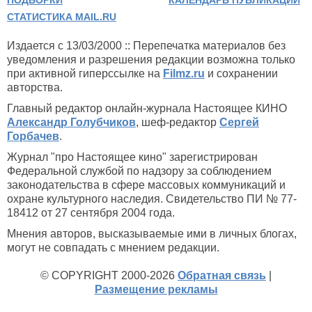
ПОДБОРКИ
КАЛЕНДАРЬ ПУБЛИКАЦИЙ
СТАТИСТИКА MAIL.RU
Издается с 13/03/2000 :: Перепечатка материалов без
уведомления и разрешения редакции возможна только
при активной гиперссылке на
Filmz.ru
и сохранении
авторства.
Главный редактор онлайн-журнала Настоящее КИНО
Александр Голубчиков
, шеф-редактор
Сергей
Горбачев
.
Журнал "про Настоящее кино" зарегистрирован
Федеральной службой по надзору за соблюдением
законодательства в сфере массовых коммуникаций и
охране культурного наследия. Свидетельство ПИ № 77-
18412 от 27 сентября 2004 года.
Мнения авторов, высказываемые ими в личных блогах,
могут не совпадать с мнением редакции.
© COPYRIGHT 2000-2026
Обратная связь
|
Размещение рекламы