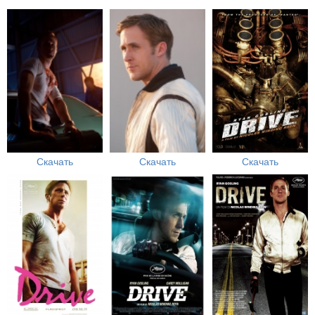
Скачать
Скачать
Скачать