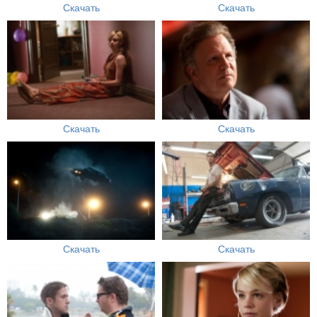
Скачать
Скачать
Скачать
Скачать
Скачать
Скачать