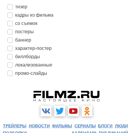
тизер
кадры из фильма
со съемок
постеры
баннер
характер-постер
биллборды
локализованные
промо-слайды
ТРЕЙЛЕРЫ
НОВОСТИ
ФИЛЬМЫ
СЕРИАЛЫ
БЛОГИ
ЛЮДИ