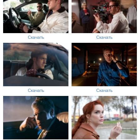
Скачать
Скачать
Скачать
Скачать