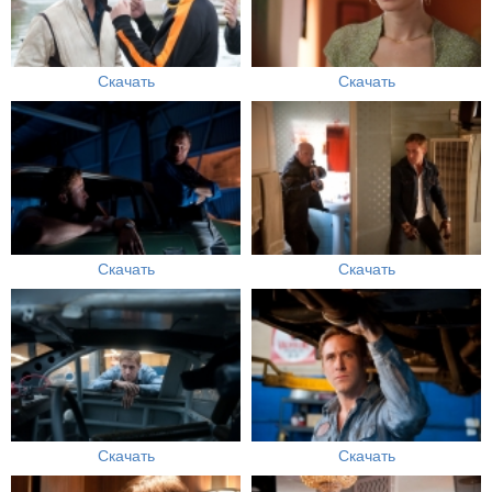
Скачать
Скачать
Скачать
Скачать
Скачать
Скачать