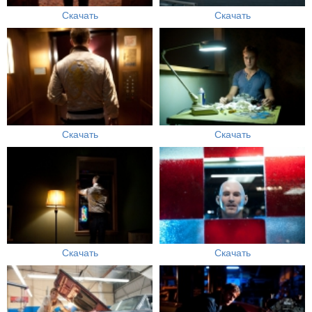
Скачать
Скачать
Скачать
Скачать
Скачать
Скачать