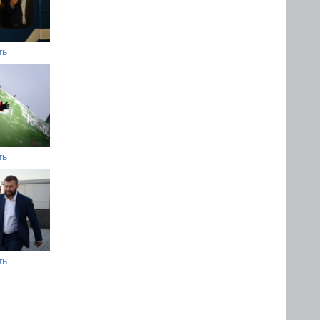
ть
ть
ть