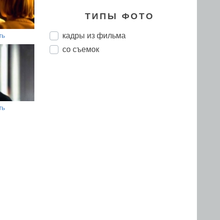
ТИПЫ ФОТО
кадры из фильма
ть
со съемок
ть