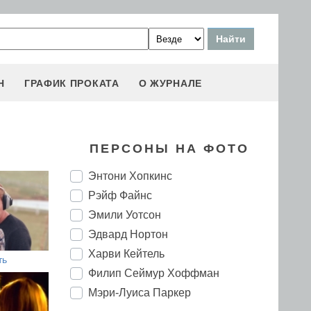
Н
ГРАФИК ПРОКАТА
О ЖУРНАЛЕ
ПЕРСОНЫ НА ФОТО
Энтони Хопкинс
Рэйф Файнс
Эмили Уотсон
Эдвард Нортон
Харви Кейтель
ть
Филип Сеймур Хоффман
Мэри-Луиса Паркер