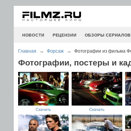
НОВОСТИ
РЕЦЕНЗИИ
ОБЗОРЫ СЕРИАЛОВ
Главная
→
Форсаж
→
Фотографии из фильма Ф
Фотографии, постеры и к
Скачать
Скачать