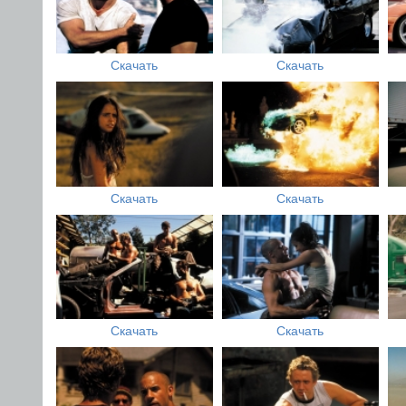
Скачать
Скачать
Скачать
Скачать
Скачать
Скачать